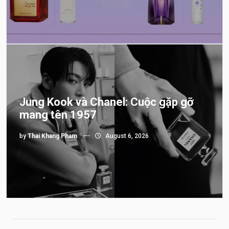
Jung Kook và Chanel: Cuộc gặp gỡ
mang tên 1957
by
Thai Khang Pham
August 6, 2026