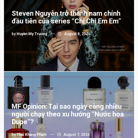
Steven Nguyễn trở thành nam chính
đầu tiên của series “Chị Chị Em Em”
by
Huyền My Trương
August 8, 2026
MF Opinion: Tại sao ngày càng nhiều
người chạy theo xu hướng “Nước hoa
Dupe”?
by
Thai Khang Pham
August 7, 2026