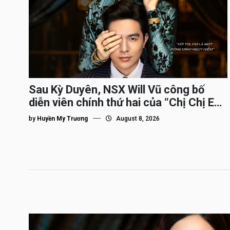
Sau Kỳ Duyên, NSX Will Vũ công bố
diễn viên chính thứ hai của “Chị Chị Em
Em 3″
by
Huyền My Trương
August 8, 2026