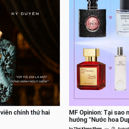
viên chính thứ hai
MF Opinion: Tại sao 
hướng “Nước hoa Du
by
Thai Khang Pham
August