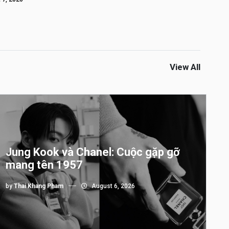
View All
Jung Kook và Chanel: Cuộc gặp gỡ
mang tên 1957
by
Thai Khang Pham
August 6, 2026