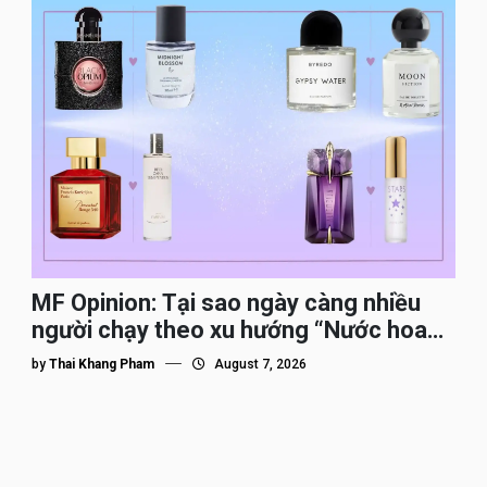
MF Opinion: Tại sao ngày càng nhiều
người chạy theo xu hướng “Nước hoa
Dupe”?
by
Thai Khang Pham
August 7, 2026