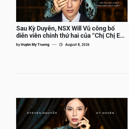
Sau Kỳ Duyên, NSX Will Vũ công bố
diễn viên chính thứ hai của “Chị Chị Em
Em 3″
by
Huyền My Trương
August 8, 2026