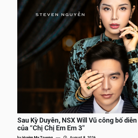
Sau Kỳ Duyên, NSX Will Vũ công bố diễn 
của “Chị Chị Em Em 3″
by
Huyền My Trương
August 8, 2026