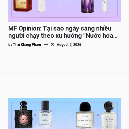
MF Opinion: Tại sao ngày càng nhiều
người chạy theo xu hướng “Nước hoa
Dupe”?
by
Thai Khang Pham
August 7, 2026