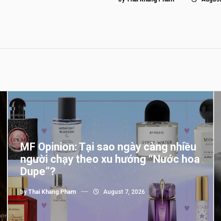
MF Opinion: Tại sao ngày càng nhiều
người chạy theo xu hướng “Nước hoa
Dupe”?
by
Thai Khang Pham
August 7, 2026