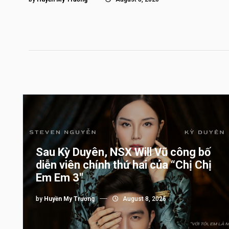
Sau Kỳ Duyên, NSX Will Vũ công bố
diễn viên chính thứ hai của “Chị Chị
Em Em 3″
by
Huyền My Trương
August 8, 2026