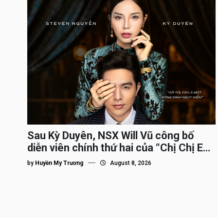
Sau Kỳ Duyên, NSX Will Vũ công bố
diễn viên chính thứ hai của “Chị Chị Em
Em 3″
by
Huyền My Trương
August 8, 2026