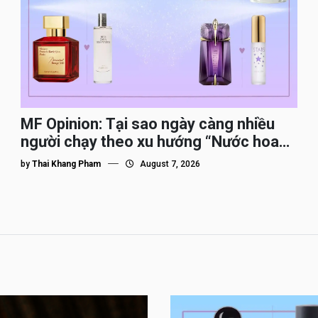
MF Opinion: Tại sao ngày càng nhiều
người chạy theo xu hướng “Nước hoa
Dupe”?
by
Thai Khang Pham
August 7, 2026