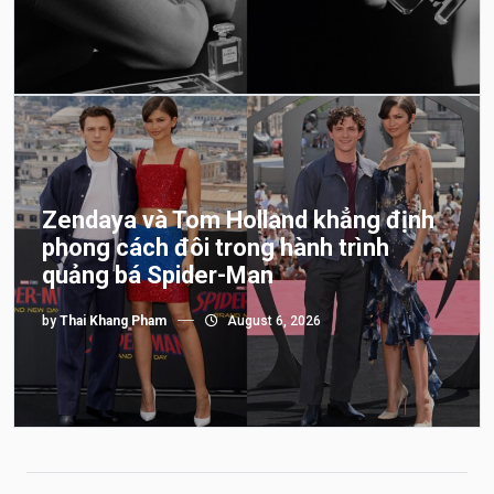
Zendaya và Tom Holland khẳng định
phong cách đôi trong hành trình
quảng bá Spider-Man
by
Thai Khang Pham
August 6, 2026