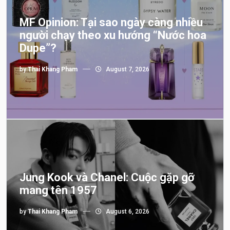
MF Opinion: Tại sao ngày càng nhiều
người chạy theo xu hướng “Nước hoa
Dupe”?
by
Thai Khang Pham
August 7, 2026
Jung Kook và Chanel: Cuộc gặp gỡ
mang tên 1957
by
Thai Khang Pham
August 6, 2026