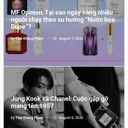
MF Opinion: Tại sao ngày càng nhiều
người chạy theo xu hướng “Nước hoa
Dupe”?
by
Thai Khang Pham
August 7, 2026
Jung Kook và Chanel: Cuộc gặp gỡ
mang tên 1957
by
Thai Khang Pham
August 6, 2026