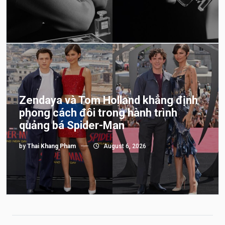
Zendaya và Tom Holland khẳng định
phong cách đôi trong hành trình
quảng bá Spider-Man
by
Thai Khang Pham
August 6, 2026