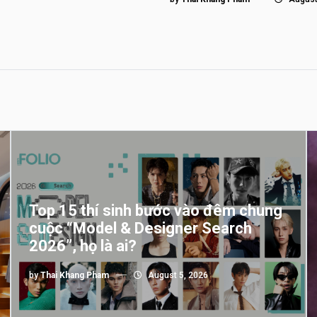
Top 15 thí sinh bước vào đêm chung
cuộc “Model & Designer Search
2026”, họ là ai?
by
Thai Khang Pham
August 5, 2026