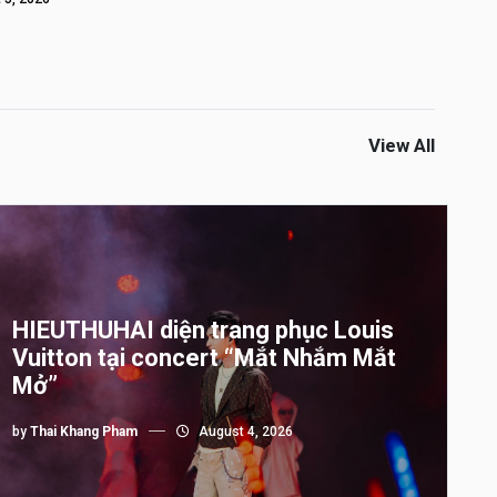
View All
HIEUTHUHAI diện trang phục Louis
Vuitton tại concert “Mắt Nhắm Mắt
Mở”
by
Thai Khang Pham
August 4, 2026