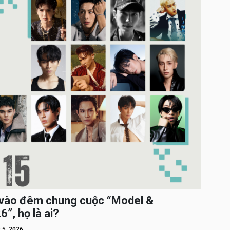
c vào đêm chung cuộc “Model &
”, họ là ai?
 5, 2026