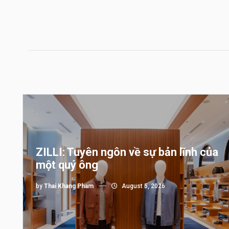
ZILLI: Tuyên ngôn về sự bản lĩnh của
một quý ông
by
Thai Khang Pham
August 5, 2026