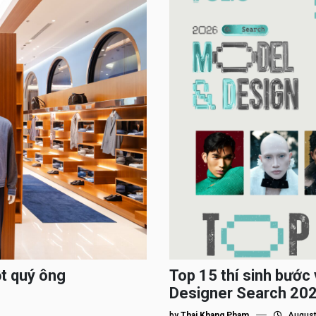
ột quý ông
Top 15 thí sinh bướ
Designer Search 2026
by
Thai Khang Pham
August