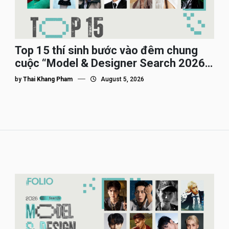
Top 15 thí sinh bước vào đêm chung
cuộc “Model & Designer Search 2026”,
họ là ai?
by
Thai Khang Pham
August 5, 2026