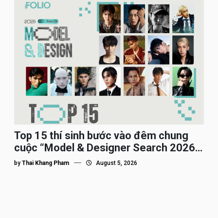
Top 15 thí sinh bước vào đêm chung
cuộc “Model & Designer Search 2026”,
họ là ai?
by
Thai Khang Pham
August 5, 2026