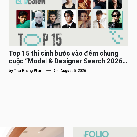
Top 15 thí sinh bước vào đêm chung
cuộc “Model & Designer Search 2026”,
họ là ai?
by
Thai Khang Pham
August 5, 2026