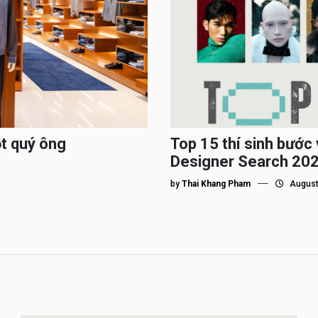
ột quý ông
Top 15 thí sinh bướ
Designer Search 2026
by
Thai Khang Pham
August