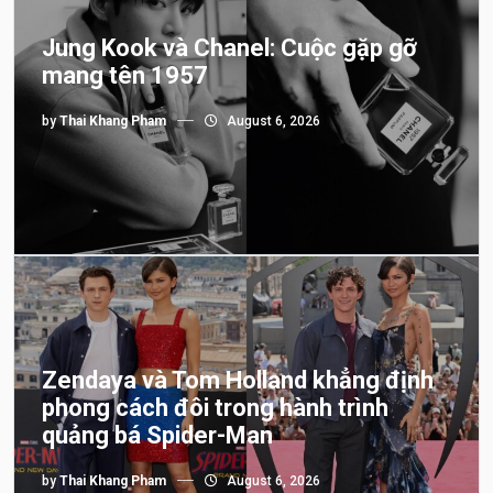
Jung Kook và Chanel: Cuộc gặp gỡ
mang tên 1957
by
Thai Khang Pham
August 6, 2026
Zendaya và Tom Holland khẳng định
phong cách đôi trong hành trình
quảng bá Spider-Man
by
Thai Khang Pham
August 6, 2026