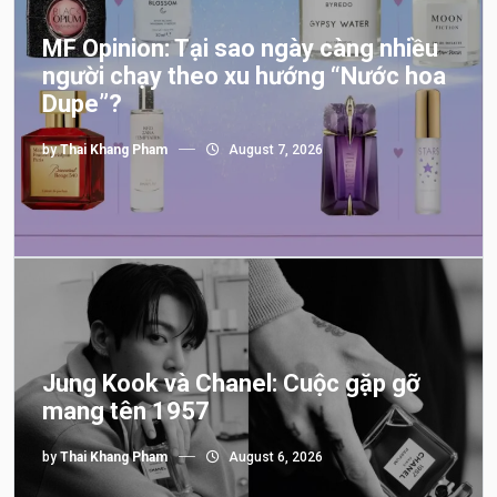
MF Opinion: Tại sao ngày càng nhiều
người chạy theo xu hướng “Nước hoa
Dupe”?
by
Thai Khang Pham
August 7, 2026
Jung Kook và Chanel: Cuộc gặp gỡ
mang tên 1957
by
Thai Khang Pham
August 6, 2026