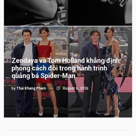
Zendaya và Tom Holland khẳng định
phong cách đôi trong hành trình
quảng bá Spider-Man
by
Thai Khang Pham
August 6, 2026