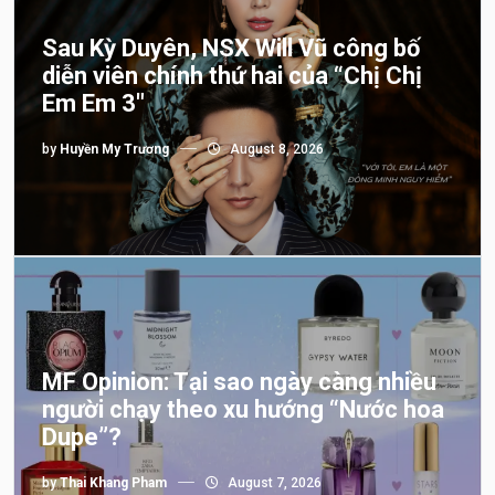
Sau Kỳ Duyên, NSX Will Vũ công bố
diễn viên chính thứ hai của “Chị Chị
Em Em 3″
by
Huyền My Trương
August 8, 2026
MF Opinion: Tại sao ngày càng nhiều
người chạy theo xu hướng “Nước hoa
Dupe”?
by
Thai Khang Pham
August 7, 2026