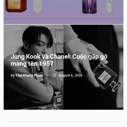
Jung Kook và Chanel: Cuộc gặp gỡ
mang tên 1957
by
Thai Khang Pham
August 6, 2026