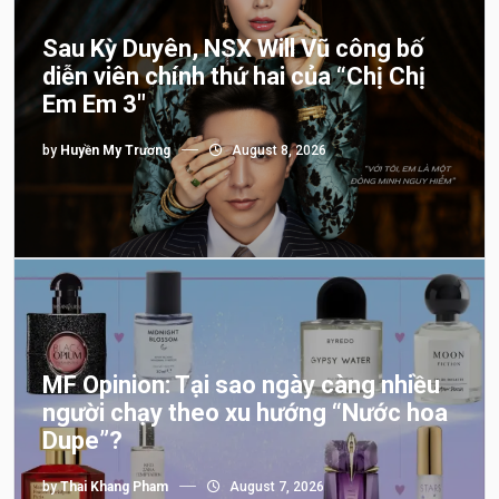
Sau Kỳ Duyên, NSX Will Vũ công bố
diễn viên chính thứ hai của “Chị Chị
Em Em 3″
by
Huyền My Trương
August 8, 2026
MF Opinion: Tại sao ngày càng nhiều
người chạy theo xu hướng “Nước hoa
Dupe”?
by
Thai Khang Pham
August 7, 2026