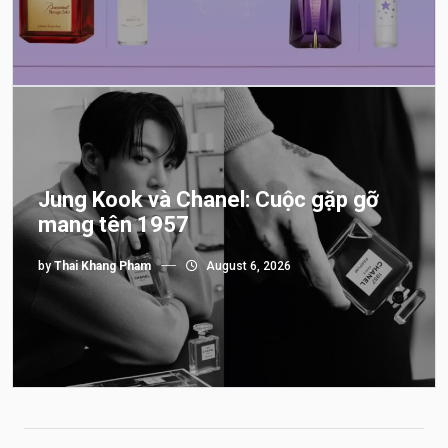
Jung Kook và Chanel: Cuộc gặp gỡ
mang tên 1957
by
Thai Khang Pham
August 6, 2026