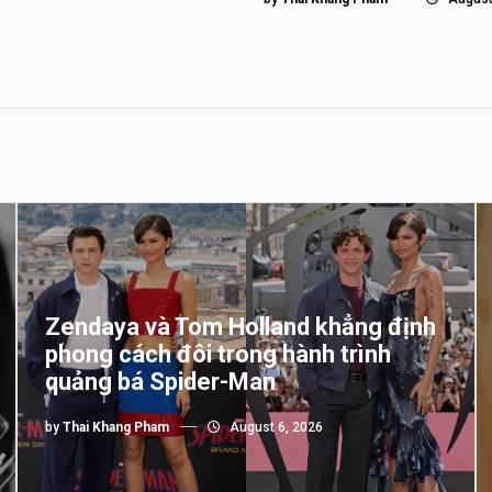
Zendaya và Tom Holland khẳng định
phong cách đôi trong hành trình
quảng bá Spider-Man
by
Thai Khang Pham
August 6, 2026