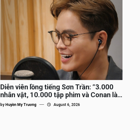
Diễn viên lồng tiếng Sơn Trần: “3.000
nhân vật, 10.000 tập phim và Conan là
nhân vật gắn bó lâu nhất”
by
Huyền My Trương
August 6, 2026