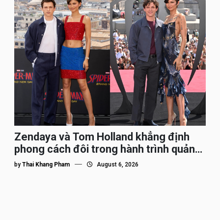
Zendaya và Tom Holland khẳng định
phong cách đôi trong hành trình quảng
bá Spider-Man
by
Thai Khang Pham
August 6, 2026