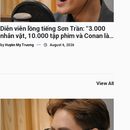
Diễn viên lồng tiếng Sơn Trần: “3.000
nhân vật, 10.000 tập phim và Conan là
nhân vật gắn bó lâu nhất”
by
Huyền My Trương
August 6, 2026
View All