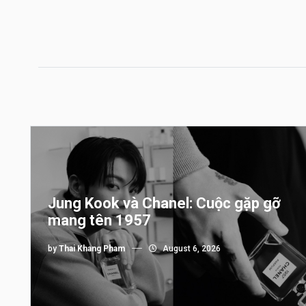
Jung Kook và Chanel: Cuộc gặp gỡ
mang tên 1957
by
Thai Khang Pham
August 6, 2026