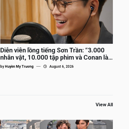
Diễn viên lồng tiếng Sơn Trần: “3.000
nhân vật, 10.000 tập phim và Conan là
nhân vật gắn bó lâu nhất”
by
Huyền My Trương
August 6, 2026
View All