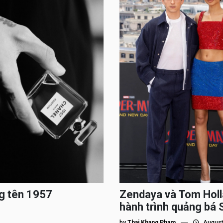
g tên 1957
Zendaya và Tom Holl
hành trình quảng bá
by
Thai Khang Pham
August