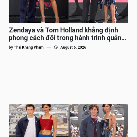
Zendaya và Tom Holland khẳng định
phong cách đôi trong hành trình quảng
bá Spider-Man
by
Thai Khang Pham
August 6, 2026