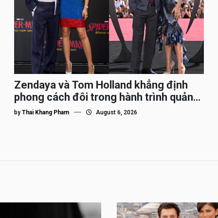
Zendaya và Tom Holland khẳng định
phong cách đôi trong hành trình quảng
bá Spider-Man
by
Thai Khang Pham
August 6, 2026