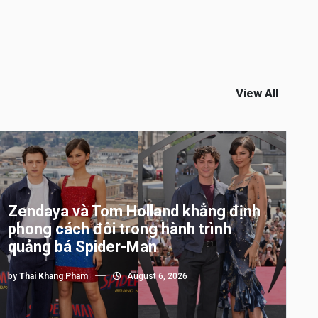
View All
Zendaya và Tom Holland khẳng định
phong cách đôi trong hành trình
quảng bá Spider-Man
by
Thai Khang Pham
August 6, 2026