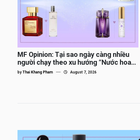
MF Opinion: Tại sao ngày càng nhiều
người chạy theo xu hướng “Nước hoa
Dupe”?
by
Thai Khang Pham
August 7, 2026