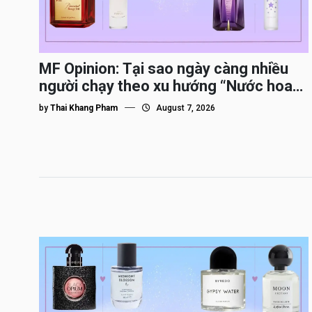
MF Opinion: Tại sao ngày càng nhiều
người chạy theo xu hướng “Nước hoa
Dupe”?
by
Thai Khang Pham
August 7, 2026