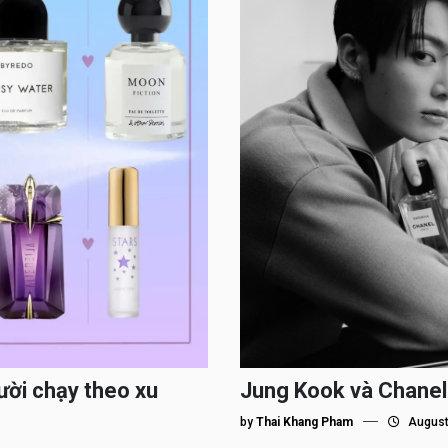
ười chạy theo xu
Jung Kook và Chanel
by
Thai Khang Pham
August