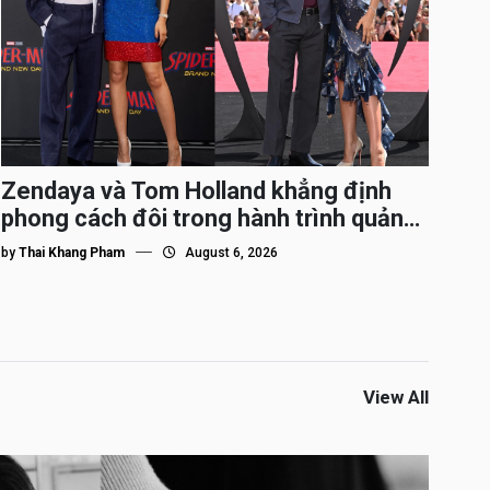
Zendaya và Tom Holland khẳng định
phong cách đôi trong hành trình quảng
bá Spider-Man
by
Thai Khang Pham
August 6, 2026
View All