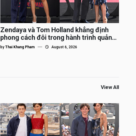
Zendaya và Tom Holland khẳng định
phong cách đôi trong hành trình quảng
bá Spider-Man
by
Thai Khang Pham
August 6, 2026
View All