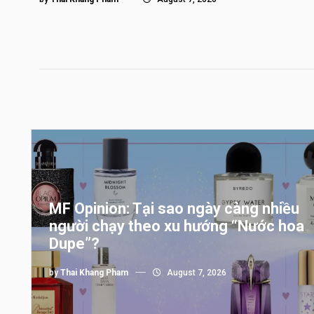
MF Opinion: Tại sao ngày càng nhiều
người chạy theo xu hướng “Nước hoa
Dupe”?
by
Thai Khang Pham
August 7, 2026