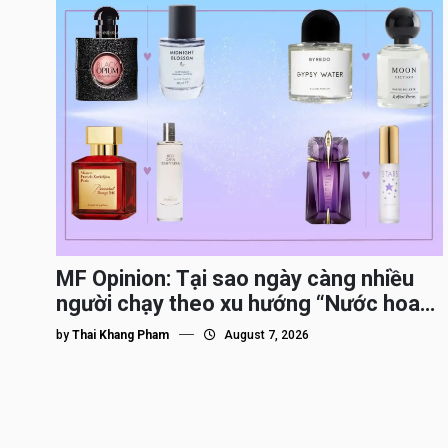
MF Opinion: Tại sao ngày càng nhiều
người chạy theo xu hướng “Nước hoa
Dupe”?
by
Thai Khang Pham
August 7, 2026