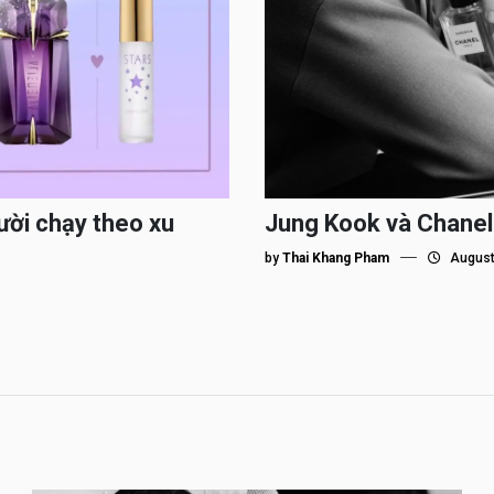
ười chạy theo xu
Jung Kook và Chanel
by
Thai Khang Pham
August