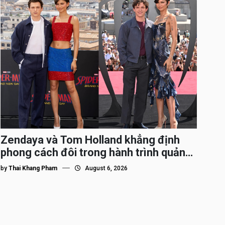
Zendaya và Tom Holland khẳng định
phong cách đôi trong hành trình quảng
bá Spider-Man
by
Thai Khang Pham
August 6, 2026