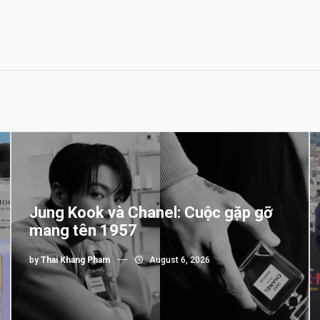
Jung Kook và Chanel: Cuộc gặp gỡ
mang tên 1957
by
Thai Khang Pham
August 6, 2026