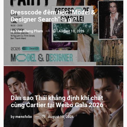
Dresscode đêm tiệc “Model &
Designer Search” là gì?
by
Thai Khang Pham
August 10, 2026
Dàn sao Thái khẳng định khí chất
cùng Cartier tại Weibo Gala 2026
by
mensfolio
August 10, 2026