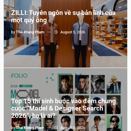
ZILLI: Tuyên ngôn về sự bản lĩnh của
một quý ông
by
Thai Khang Pham
August 5, 2026
Top 15 thí sinh bước vào đêm chung
cuộc “Model & Designer Search
2026”, họ là ai?
by
Thai Khang Pham
August 5, 2026