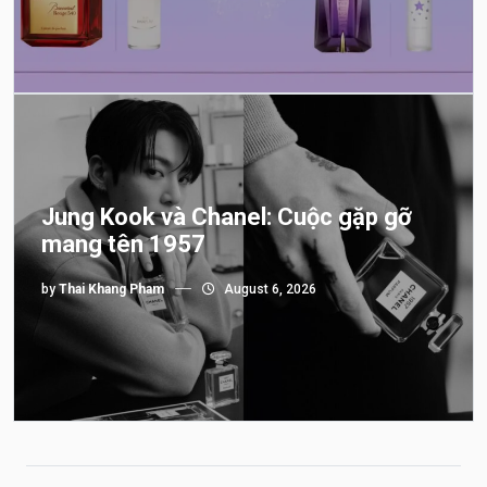
Jung Kook và Chanel: Cuộc gặp gỡ
mang tên 1957
by
Thai Khang Pham
August 6, 2026