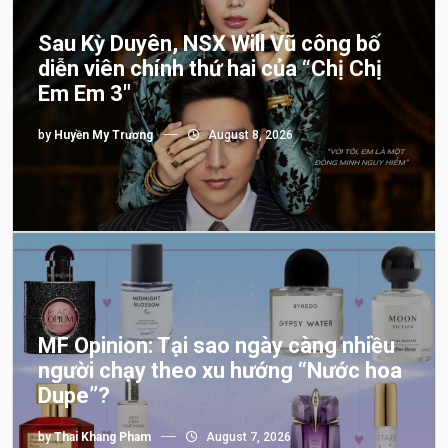
Sau Kỳ Duyên, NSX Will Vũ công bố
diễn viên chính thứ hai của “Chị Chị
Em Em 3″
by
Huyền My Trương
August 8, 2026
MF Opinion: Tại sao ngày càng nhiều
người chạy theo xu hướng “Nước hoa
Dupe”?
by
Thai Khang Pham
August 7, 2026