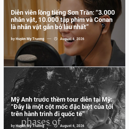
Diễn viên lồng tiếng Sơn Trần: “3.000
nhân vật, 10.000 tập phim và Conan
là nhân vật gắn bó lâu nhất”
by
Huyền My Trương
August 6, 2026
Mỹ Anh trước thềm tour diễn tại Mỹ:
“Đây là một cột mốc đặc biệt của tôi
trên hành trình đi quốc tế”
by
Huyền My Trương
August 6, 2026