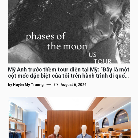
Mỹ Anh trước thềm tour diễn tại Mỹ: “Đây là một
cột mốc đặc biệt của tôi trên hành trình đi quốc
tế”
by
Huyền My Trương
August 6, 2026