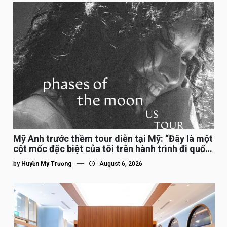
Mỹ Anh trước thềm tour diễn tại Mỹ: “Đây là một
cột mốc đặc biệt của tôi trên hành trình đi quốc
tế”
by
Huyền My Trương
August 6, 2026