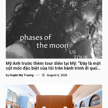
Mỹ Anh trước thềm tour diễn tại Mỹ: “Đây là một
cột mốc đặc biệt của tôi trên hành trình đi quốc
tế”
by
Huyền My Trương
August 6, 2026