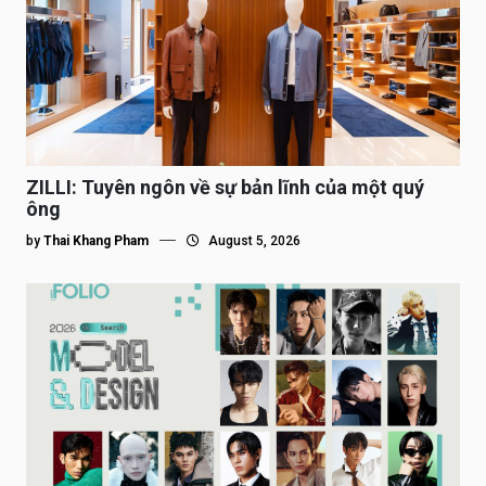
ZILLI: Tuyên ngôn về sự bản lĩnh của một quý
ông
by
Thai Khang Pham
August 5, 2026