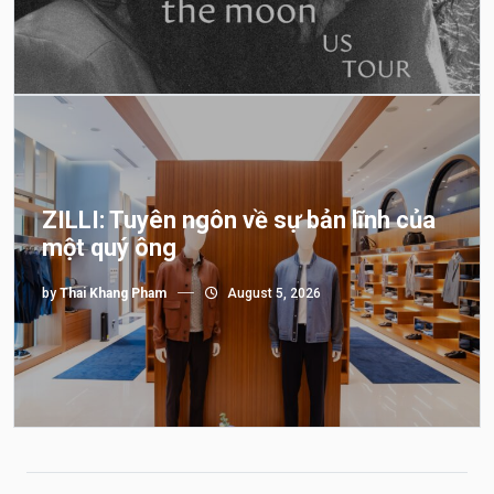
ZILLI: Tuyên ngôn về sự bản lĩnh của
một quý ông
by
Thai Khang Pham
August 5, 2026