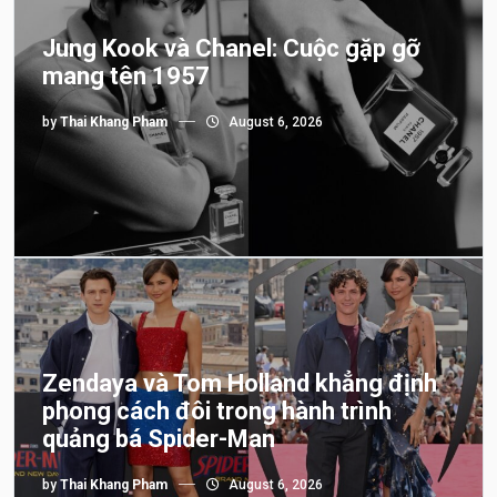
Jung Kook và Chanel: Cuộc gặp gỡ
mang tên 1957
by
Thai Khang Pham
August 6, 2026
Zendaya và Tom Holland khẳng định
phong cách đôi trong hành trình
quảng bá Spider-Man
by
Thai Khang Pham
August 6, 2026