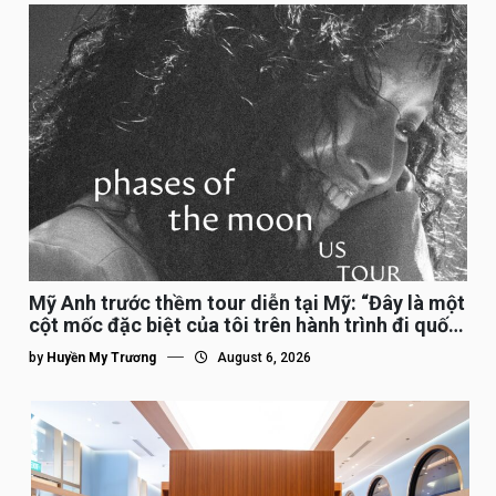
Mỹ Anh trước thềm tour diễn tại Mỹ: “Đây là một
cột mốc đặc biệt của tôi trên hành trình đi quốc
tế”
by
Huyền My Trương
August 6, 2026