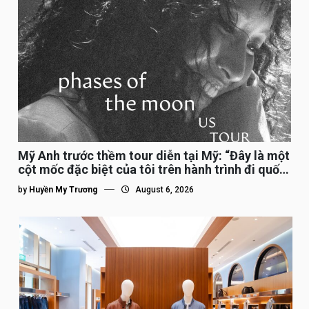
Mỹ Anh trước thềm tour diễn tại Mỹ: “Đây là một
cột mốc đặc biệt của tôi trên hành trình đi quốc
tế”
by
Huyền My Trương
August 6, 2026