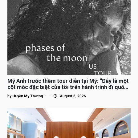
Mỹ Anh trước thềm tour diễn tại Mỹ: “Đây là một
cột mốc đặc biệt của tôi trên hành trình đi quốc
tế”
by
Huyền My Trương
August 6, 2026