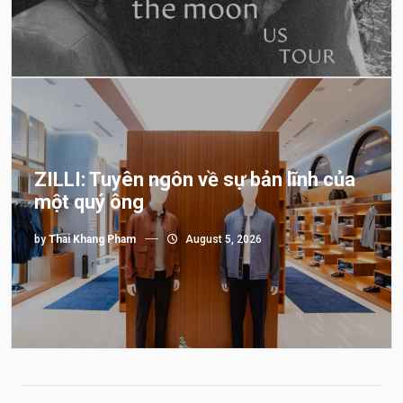
ZILLI: Tuyên ngôn về sự bản lĩnh của
một quý ông
by
Thai Khang Pham
August 5, 2026