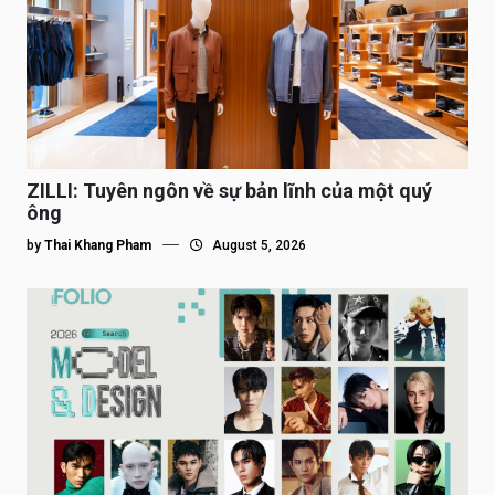
ZILLI: Tuyên ngôn về sự bản lĩnh của một quý
ông
by
Thai Khang Pham
August 5, 2026