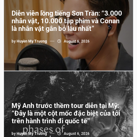
Diễn viên lồng tiếng Sơn Trần: “3.000
nhân vật, 10.000 tập phim và Conan
là nhân vật gắn bó lâu nhất”
by
Huyền My Trương
August 6, 2026
Mỹ Anh trước thềm tour diễn tại Mỹ:
“Đây là một cột mốc đặc biệt của tôi
trên hành trình đi quốc tế”
by
Huyền My Trương
August 6, 2026