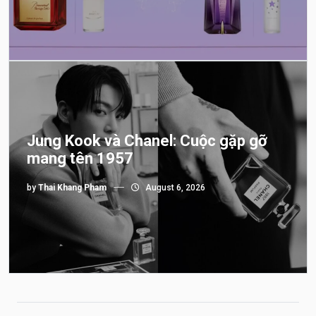
Jung Kook và Chanel: Cuộc gặp gỡ
mang tên 1957
by
Thai Khang Pham
August 6, 2026