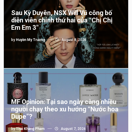
Sau Kỳ Duyên, NSX Will Vũ công bố
diễn viên chính thứ hai của “Chị Chị
Em Em 3″
by
Huyền My Trương
August 8, 2026
MF Opinion: Tại sao ngày càng nhiều
người chạy theo xu hướng “Nước hoa
Dupe”?
by
Thai Khang Pham
August 7, 2026