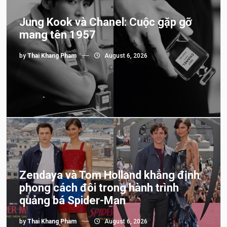
Jung Kook và Chanel: Cuộc gặp gỡ
mang tên 1957
by
Thai Khang Pham
August 6, 2026
Zendaya và Tom Holland khẳng định
phong cách đôi trong hành trình
quảng bá Spider-Man
by
Thai Khang Pham
August 6, 2026