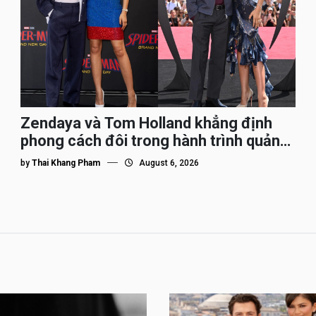
Zendaya và Tom Holland khẳng định
phong cách đôi trong hành trình quảng
bá Spider-Man
by
Thai Khang Pham
August 6, 2026