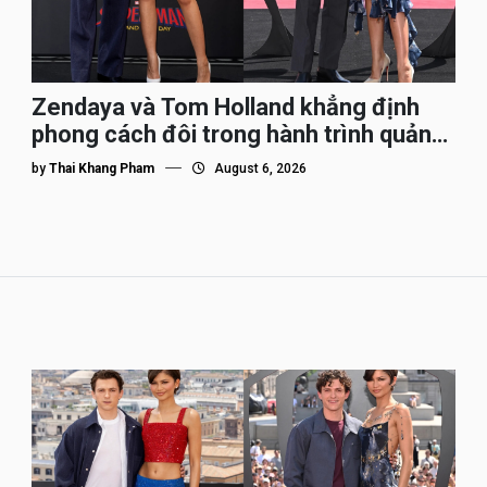
Zendaya và Tom Holland khẳng định
phong cách đôi trong hành trình quảng
bá Spider-Man
by
Thai Khang Pham
August 6, 2026