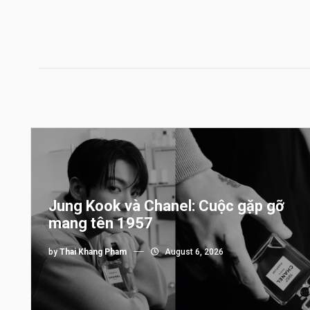
Jung Kook và Chanel: Cuộc gặp gỡ
mang tên 1957
by
Thai Khang Pham
August 6, 2026