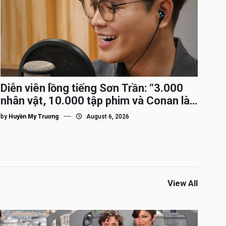
Diễn viên lồng tiếng Sơn Trần: “3.000
nhân vật, 10.000 tập phim và Conan là
nhân vật gắn bó lâu nhất”
by
Huyền My Trương
August 6, 2026
View All