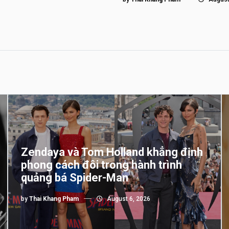
Zendaya và Tom Holland khẳng định
phong cách đôi trong hành trình
quảng bá Spider-Man
by
Thai Khang Pham
August 6, 2026