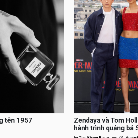
g tên 1957
Zendaya và Tom Holl
hành trình quảng bá
by
Thai Khang Pham
August