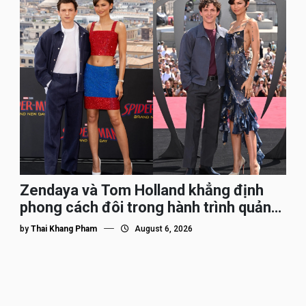
Zendaya và Tom Holland khẳng định
phong cách đôi trong hành trình quảng
bá Spider-Man
by
Thai Khang Pham
August 6, 2026