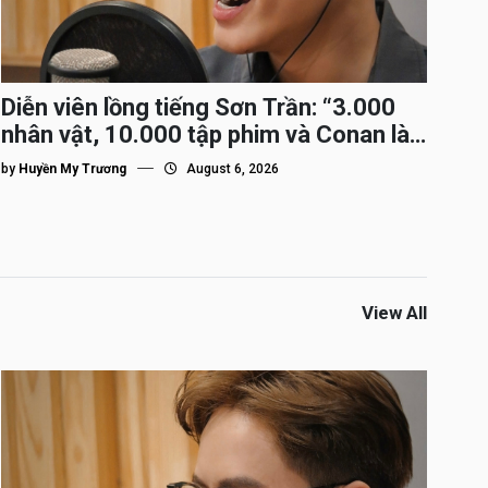
Diễn viên lồng tiếng Sơn Trần: “3.000
nhân vật, 10.000 tập phim và Conan là
nhân vật gắn bó lâu nhất”
by
Huyền My Trương
August 6, 2026
View All