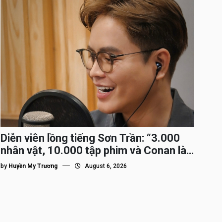
Diễn viên lồng tiếng Sơn Trần: “3.000
nhân vật, 10.000 tập phim và Conan là
nhân vật gắn bó lâu nhất”
by
Huyền My Trương
August 6, 2026