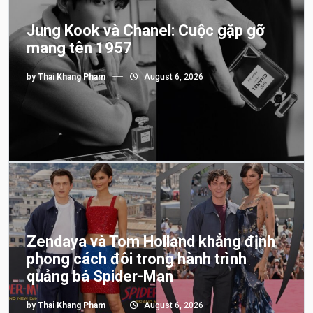
Jung Kook và Chanel: Cuộc gặp gỡ
mang tên 1957
by
Thai Khang Pham
August 6, 2026
Zendaya và Tom Holland khẳng định
phong cách đôi trong hành trình
quảng bá Spider-Man
by
Thai Khang Pham
August 6, 2026