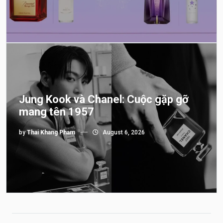
Jung Kook và Chanel: Cuộc gặp gỡ
mang tên 1957
by
Thai Khang Pham
August 6, 2026