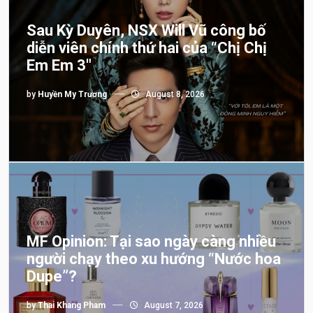
Sau Kỳ Duyên, NSX Will Vũ công bố
diễn viên chính thứ hai của “Chị Chị
Em Em 3″
by
Huyền My Trương
August 8, 2026
MF Opinion: Tại sao ngày càng nhiều
người chạy theo xu hướng “Nước hoa
Dupe”?
by
Thai Khang Pham
August 7, 2026