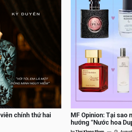
viên chính thứ hai
MF Opinion: Tại sao 
hướng “Nước hoa Du
by
Thai Khang Pham
August