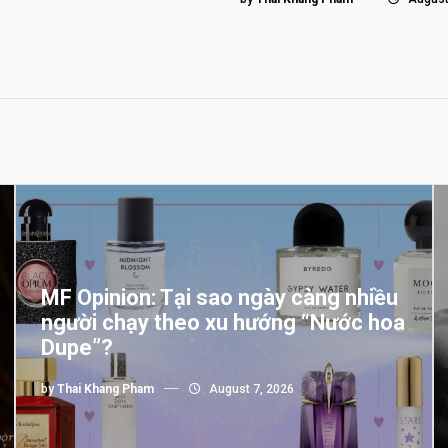
MF Opinion: Tại sao ngày càng nhiều
người chạy theo xu hướng “Nước hoa
Dupe”?
by
Thai Khang Pham
August 7, 2026