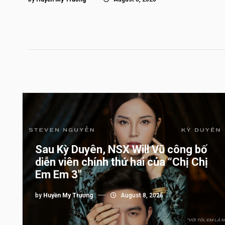
Sau Kỳ Duyên, NSX Will Vũ công bố
diễn viên chính thứ hai của “Chị Chị
Em Em 3″
by
Huyền My Trương
August 8, 2026