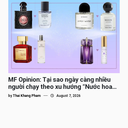
MF Opinion: Tại sao ngày càng nhiều
người chạy theo xu hướng “Nước hoa
Dupe”?
by
Thai Khang Pham
August 7, 2026