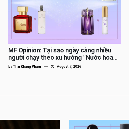
MF Opinion: Tại sao ngày càng nhiều
người chạy theo xu hướng “Nước hoa
Dupe”?
by
Thai Khang Pham
August 7, 2026