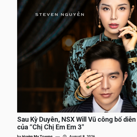
Sau Kỳ Duyên, NSX Will Vũ công bố diễn 
của “Chị Chị Em Em 3″
by
Huyền My Trương
August 8, 2026