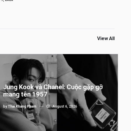
View All
Jung Kook và Chanel: Cuộc gặp gỡ
mang tên 1957
by
Thai Khang Pham
August 6, 2026