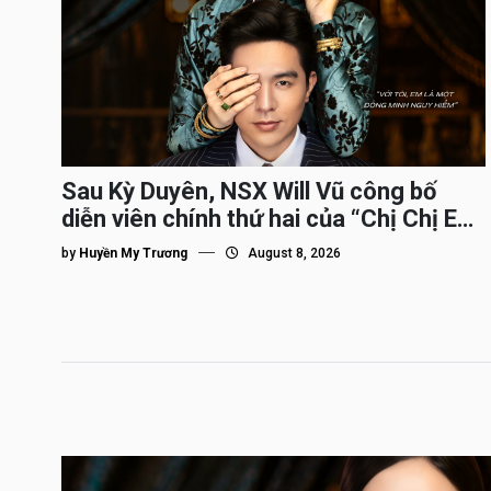
Sau Kỳ Duyên, NSX Will Vũ công bố
diễn viên chính thứ hai của “Chị Chị Em
Em 3″
by
Huyền My Trương
August 8, 2026