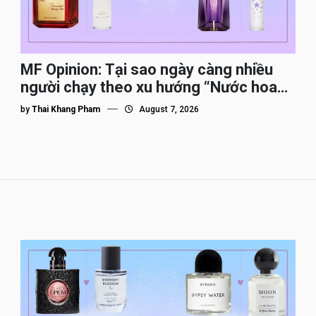
MF Opinion: Tại sao ngày càng nhiều
người chạy theo xu hướng “Nước hoa
Dupe”?
by
Thai Khang Pham
August 7, 2026