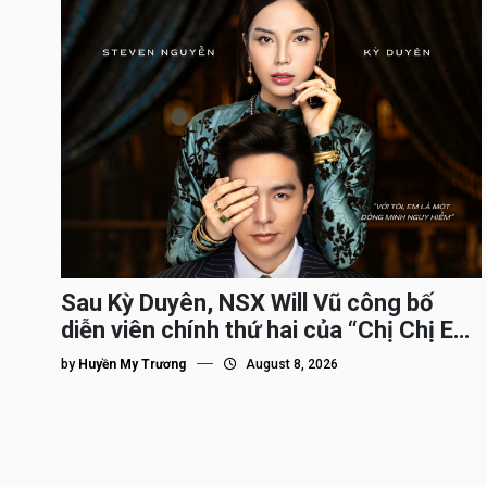
Sau Kỳ Duyên, NSX Will Vũ công bố
diễn viên chính thứ hai của “Chị Chị Em
Em 3″
by
Huyền My Trương
August 8, 2026