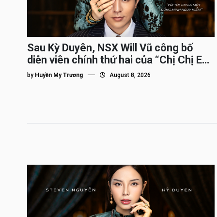
Sau Kỳ Duyên, NSX Will Vũ công bố
diễn viên chính thứ hai của “Chị Chị Em
Em 3″
by
Huyền My Trương
August 8, 2026