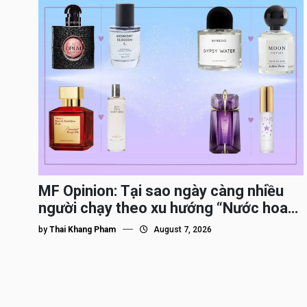
MF Opinion: Tại sao ngày càng nhiều
người chạy theo xu hướng “Nước hoa
Dupe”?
by
Thai Khang Pham
August 7, 2026