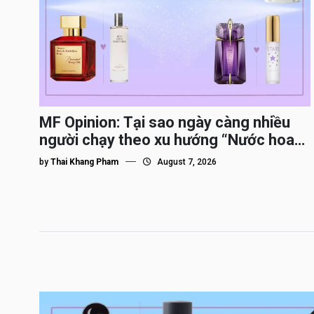
MF Opinion: Tại sao ngày càng nhiều
người chạy theo xu hướng “Nước hoa
Dupe”?
by
Thai Khang Pham
August 7, 2026