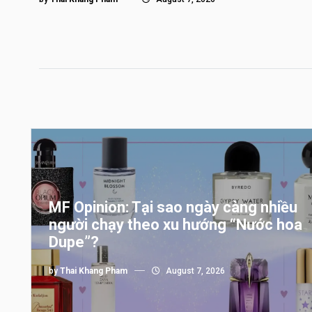
MF Opinion: Tại sao ngày càng nhiều
người chạy theo xu hướng “Nước hoa
Dupe”?
by
Thai Khang Pham
August 7, 2026