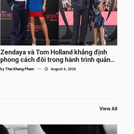
Zendaya và Tom Holland khẳng định
phong cách đôi trong hành trình quảng
bá Spider-Man
by
Thai Khang Pham
August 6, 2026
View All