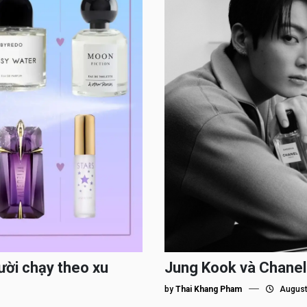
ười chạy theo xu
Jung Kook và Chanel
by
Thai Khang Pham
August