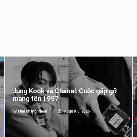
Jung Kook và Chanel: Cuộc gặp gỡ
mang tên 1957
by
Thai Khang Pham
August 6, 2026