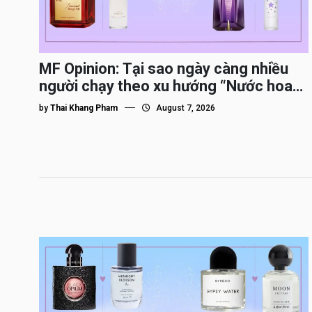
MF Opinion: Tại sao ngày càng nhiều
người chạy theo xu hướng “Nước hoa
Dupe”?
by
Thai Khang Pham
August 7, 2026