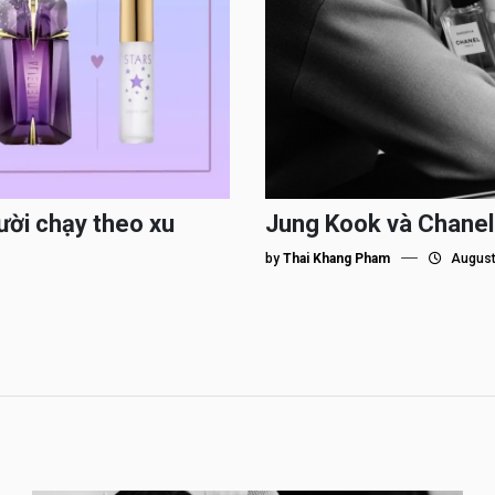
ười chạy theo xu
Jung Kook và Chanel
by
Thai Khang Pham
August