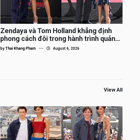
Zendaya và Tom Holland khẳng định
phong cách đôi trong hành trình quảng
bá Spider-Man
by
Thai Khang Pham
August 6, 2026
View All