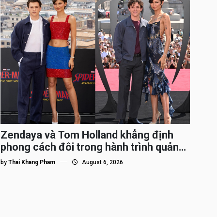
Zendaya và Tom Holland khẳng định
phong cách đôi trong hành trình quảng
bá Spider-Man
by
Thai Khang Pham
August 6, 2026