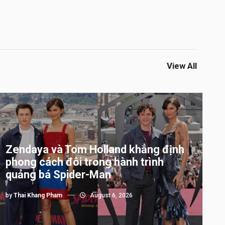
View All
Zendaya và Tom Holland khẳng định
phong cách đôi trong hành trình
quảng bá Spider-Man
by
Thai Khang Pham
August 6, 2026