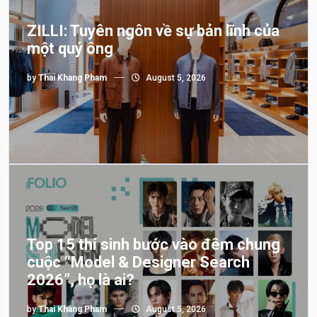
ZILLI: Tuyên ngôn về sự bản lĩnh của
một quý ông
by
Thai Khang Pham
August 5, 2026
Top 15 thí sinh bước vào đêm chung
cuộc “Model & Designer Search
2026”, họ là ai?
by
Thai Khang Pham
August 5, 2026