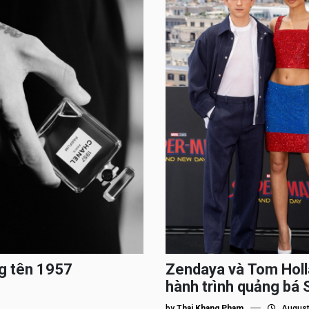
g tên 1957
Zendaya và Tom Holl
hành trình quảng bá
by
Thai Khang Pham
August