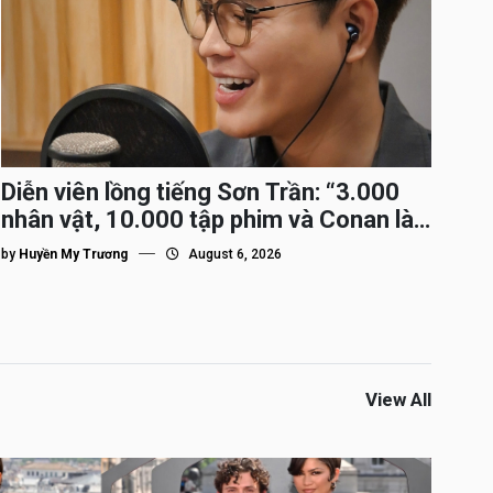
Diễn viên lồng tiếng Sơn Trần: “3.000
nhân vật, 10.000 tập phim và Conan là
nhân vật gắn bó lâu nhất”
by
Huyền My Trương
August 6, 2026
View All