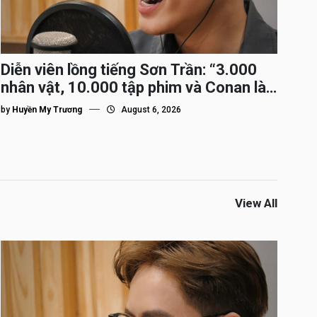
Diễn viên lồng tiếng Sơn Trần: “3.000
nhân vật, 10.000 tập phim và Conan là
nhân vật gắn bó lâu nhất”
by
Huyền My Trương
August 6, 2026
View All