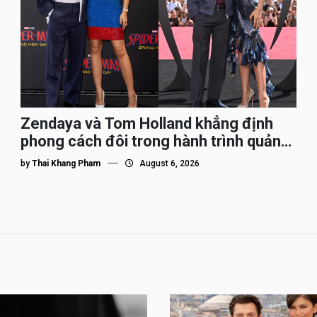
Zendaya và Tom Holland khẳng định
phong cách đôi trong hành trình quảng
bá Spider-Man
by
Thai Khang Pham
August 6, 2026