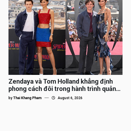
Zendaya và Tom Holland khẳng định
phong cách đôi trong hành trình quảng
bá Spider-Man
by
Thai Khang Pham
August 6, 2026