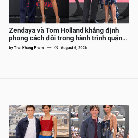
Zendaya và Tom Holland khẳng định
phong cách đôi trong hành trình quảng
bá Spider-Man
by
Thai Khang Pham
August 6, 2026