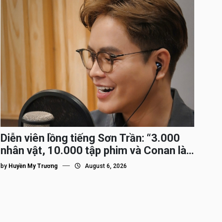
Diễn viên lồng tiếng Sơn Trần: “3.000
nhân vật, 10.000 tập phim và Conan là
nhân vật gắn bó lâu nhất”
by
Huyền My Trương
August 6, 2026