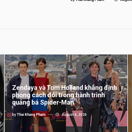
Zendaya và Tom Holland khẳng định
phong cách đôi trong hành trình
quảng bá Spider-Man
by
Thai Khang Pham
August 6, 2026