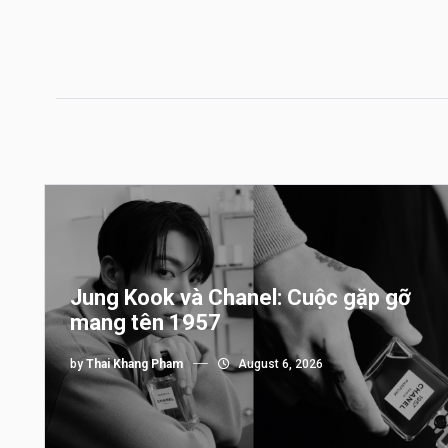
Jung Kook và Chanel: Cuộc gặp gỡ
mang tên 1957
by
Thai Khang Pham
August 6, 2026