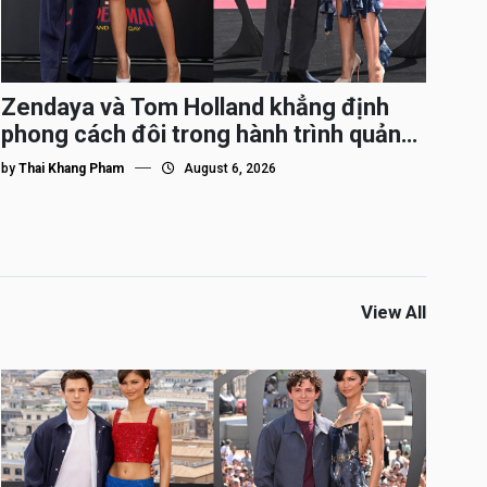
Zendaya và Tom Holland khẳng định
phong cách đôi trong hành trình quảng
bá Spider-Man
by
Thai Khang Pham
August 6, 2026
View All