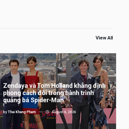
View All
Zendaya và Tom Holland khẳng định
phong cách đôi trong hành trình
quảng bá Spider-Man
by
Thai Khang Pham
August 6, 2026