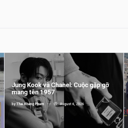
Jung Kook và Chanel: Cuộc gặp gỡ
mang tên 1957
by
Thai Khang Pham
August 6, 2026