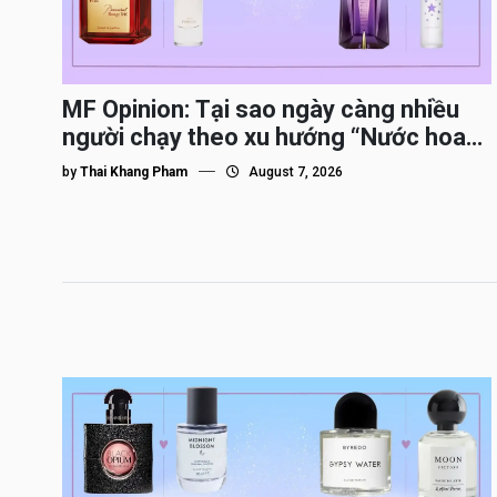
MF Opinion: Tại sao ngày càng nhiều
người chạy theo xu hướng “Nước hoa
Dupe”?
by
Thai Khang Pham
August 7, 2026