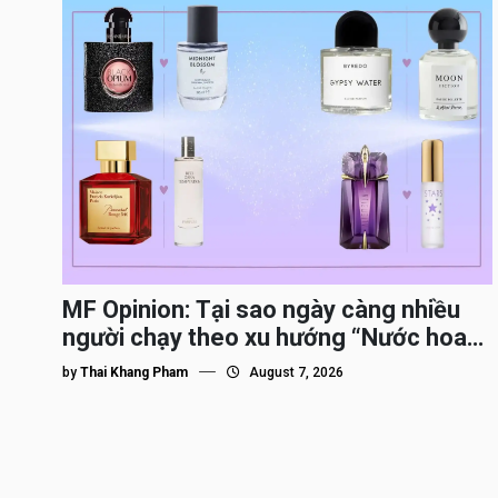
MF Opinion: Tại sao ngày càng nhiều
người chạy theo xu hướng “Nước hoa
Dupe”?
by
Thai Khang Pham
August 7, 2026