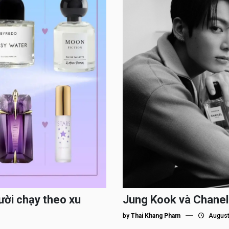
ười chạy theo xu
Jung Kook và Chanel
by
Thai Khang Pham
August