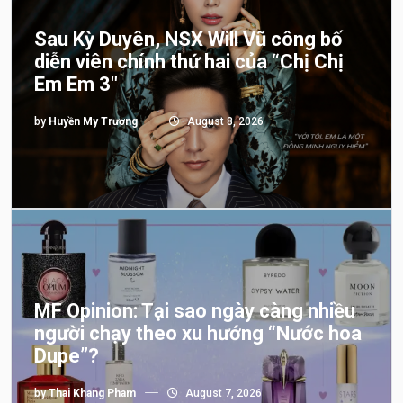
Sau Kỳ Duyên, NSX Will Vũ công bố
diễn viên chính thứ hai của “Chị Chị
Em Em 3″
by
Huyền My Trương
August 8, 2026
MF Opinion: Tại sao ngày càng nhiều
người chạy theo xu hướng “Nước hoa
Dupe”?
by
Thai Khang Pham
August 7, 2026