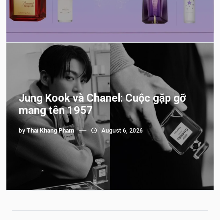
Jung Kook và Chanel: Cuộc gặp gỡ
mang tên 1957
by
Thai Khang Pham
August 6, 2026