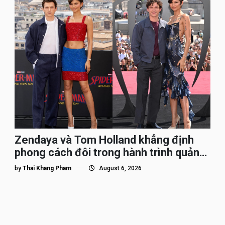
Zendaya và Tom Holland khẳng định
phong cách đôi trong hành trình quảng
bá Spider-Man
by
Thai Khang Pham
August 6, 2026