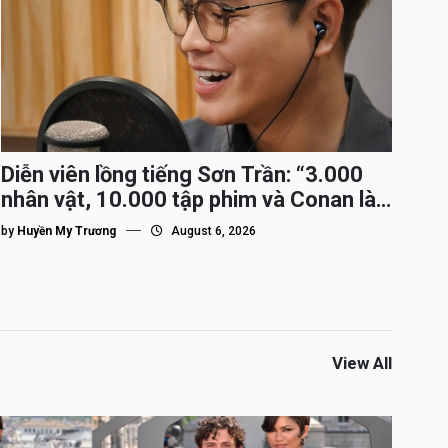
Diễn viên lồng tiếng Sơn Trần: “3.000
nhân vật, 10.000 tập phim và Conan là
nhân vật gắn bó lâu nhất”
by
Huyền My Trương
August 6, 2026
View All