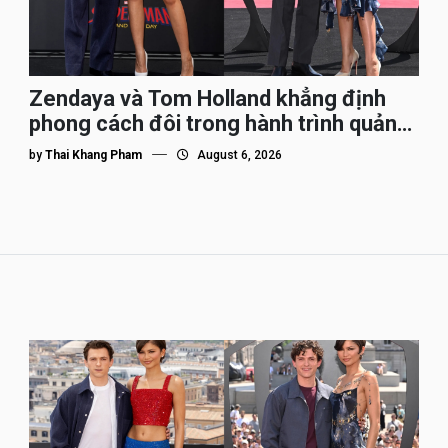
Zendaya và Tom Holland khẳng định
phong cách đôi trong hành trình quảng
bá Spider-Man
by
Thai Khang Pham
August 6, 2026