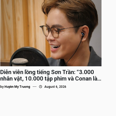
Diễn viên lồng tiếng Sơn Trần: “3.000
nhân vật, 10.000 tập phim và Conan là
nhân vật gắn bó lâu nhất”
by
Huyền My Trương
August 6, 2026