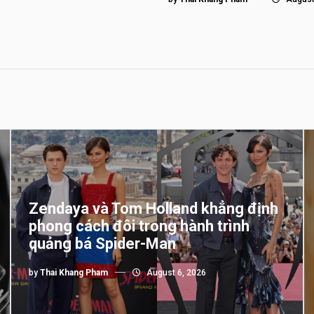
Zendaya và Tom Holland khẳng định
phong cách đôi trong hành trình
quảng bá Spider-Man
by
Thai Khang Pham
August 6, 2026