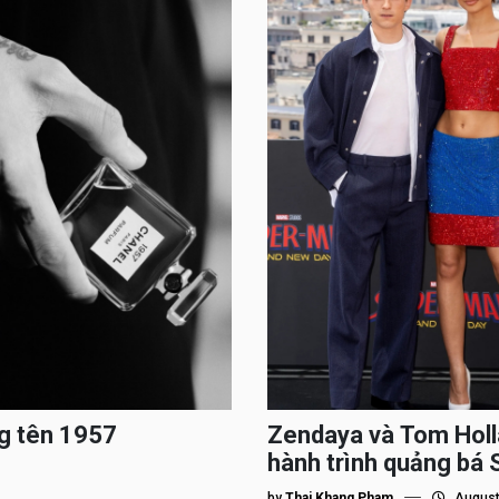
g tên 1957
Zendaya và Tom Holl
hành trình quảng bá
by
Thai Khang Pham
August