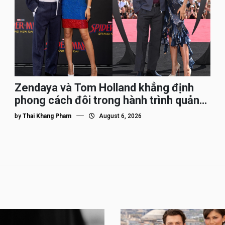
Zendaya và Tom Holland khẳng định
phong cách đôi trong hành trình quảng
bá Spider-Man
by
Thai Khang Pham
August 6, 2026