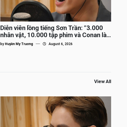
Diễn viên lồng tiếng Sơn Trần: “3.000
nhân vật, 10.000 tập phim và Conan là
nhân vật gắn bó lâu nhất”
by
Huyền My Trương
August 6, 2026
View All