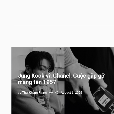
Jung Kook và Chanel: Cuộc gặp gỡ
mang tên 1957
by
Thai Khang Pham
August 6, 2026