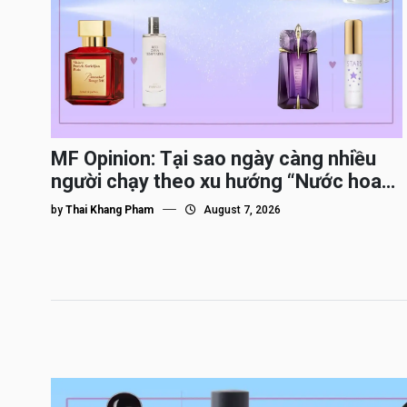
MF Opinion: Tại sao ngày càng nhiều
người chạy theo xu hướng “Nước hoa
Dupe”?
by
Thai Khang Pham
August 7, 2026