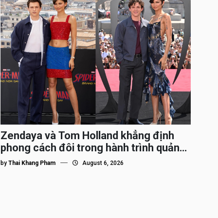
Zendaya và Tom Holland khẳng định
phong cách đôi trong hành trình quảng
bá Spider-Man
by
Thai Khang Pham
August 6, 2026