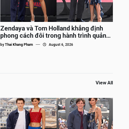
Zendaya và Tom Holland khẳng định
phong cách đôi trong hành trình quảng
bá Spider-Man
by
Thai Khang Pham
August 6, 2026
View All