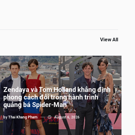
View All
Zendaya và Tom Holland khẳng định
phong cách đôi trong hành trình
quảng bá Spider-Man
by
Thai Khang Pham
August 6, 2026