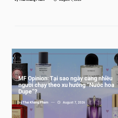
MF Opinion: Tại sao ngày càng nhiều
người chạy theo xu hướng “Nước hoa
Dupe”?
by
Thai Khang Pham
August 7, 2026