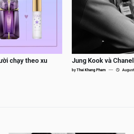
ười chạy theo xu
Jung Kook và Chanel
by
Thai Khang Pham
August