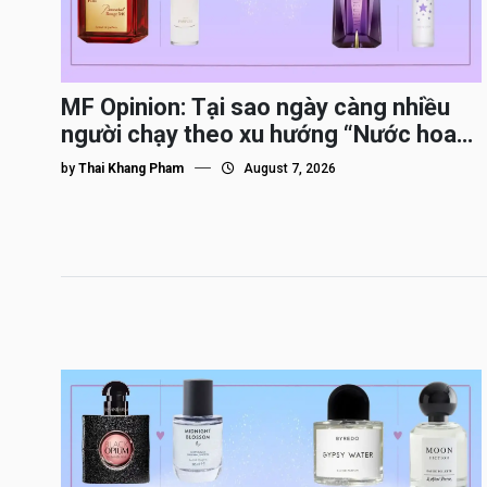
MF Opinion: Tại sao ngày càng nhiều
người chạy theo xu hướng “Nước hoa
Dupe”?
by
Thai Khang Pham
August 7, 2026