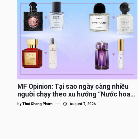
MF Opinion: Tại sao ngày càng nhiều
người chạy theo xu hướng “Nước hoa
Dupe”?
by
Thai Khang Pham
August 7, 2026