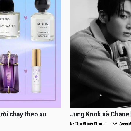
ười chạy theo xu
Jung Kook và Chanel
by
Thai Khang Pham
August