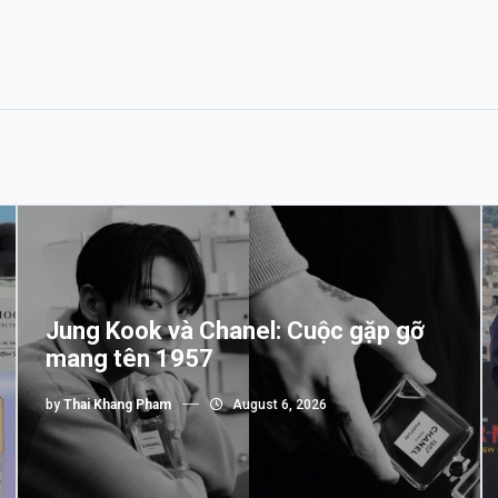
Jung Kook và Chanel: Cuộc gặp gỡ
mang tên 1957
by
Thai Khang Pham
August 6, 2026