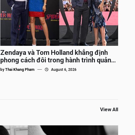
Zendaya và Tom Holland khẳng định
phong cách đôi trong hành trình quảng
bá Spider-Man
by
Thai Khang Pham
August 6, 2026
View All