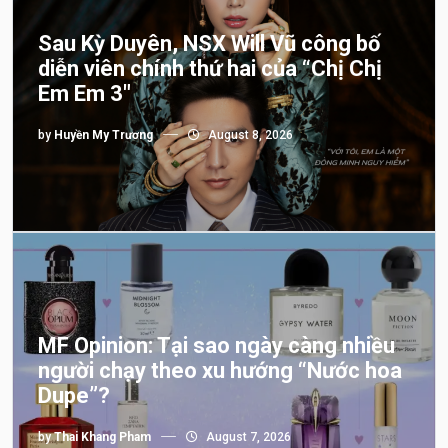
Sau Kỳ Duyên, NSX Will Vũ công bố
diễn viên chính thứ hai của “Chị Chị
Em Em 3″
by
Huyền My Trương
August 8, 2026
MF Opinion: Tại sao ngày càng nhiều
người chạy theo xu hướng “Nước hoa
Dupe”?
by
Thai Khang Pham
August 7, 2026