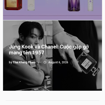
Jung Kook và Chanel: Cuộc gặp gỡ
mang tên 1957
by
Thai Khang Pham
August 6, 2026