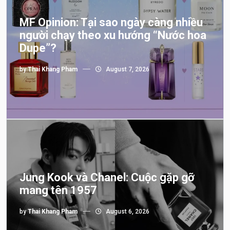
MF Opinion: Tại sao ngày càng nhiều
người chạy theo xu hướng “Nước hoa
Dupe”?
by
Thai Khang Pham
August 7, 2026
Jung Kook và Chanel: Cuộc gặp gỡ
mang tên 1957
by
Thai Khang Pham
August 6, 2026