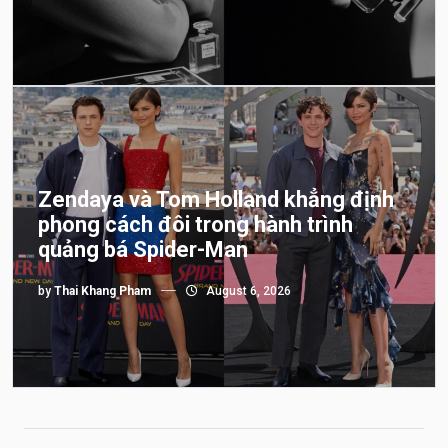
Zendaya và Tom Holland khẳng định
phong cách đôi trong hành trình
quảng bá Spider-Man
by
Thai Khang Pham
August 6, 2026