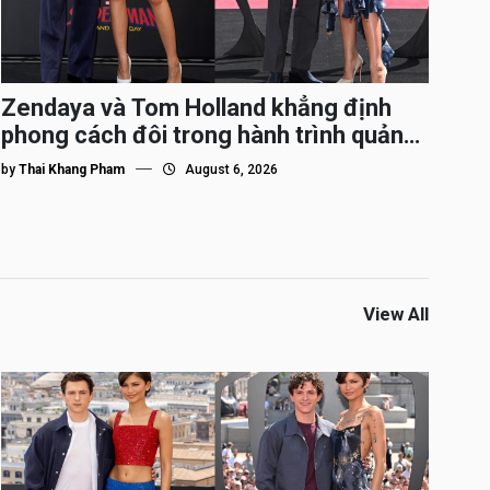
Zendaya và Tom Holland khẳng định
phong cách đôi trong hành trình quảng
bá Spider-Man
by
Thai Khang Pham
August 6, 2026
View All