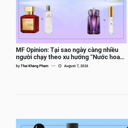
MF Opinion: Tại sao ngày càng nhiều
người chạy theo xu hướng “Nước hoa
Dupe”?
by
Thai Khang Pham
August 7, 2026