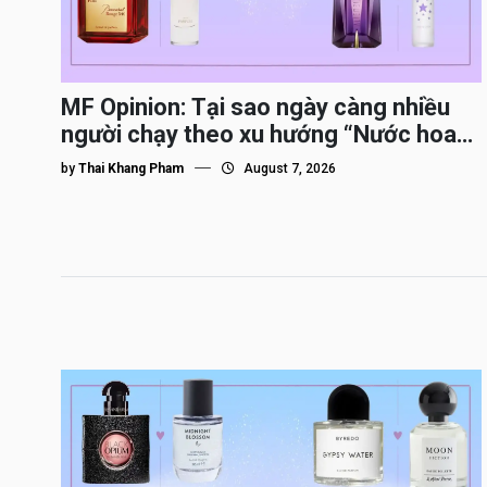
MF Opinion: Tại sao ngày càng nhiều
người chạy theo xu hướng “Nước hoa
Dupe”?
by
Thai Khang Pham
August 7, 2026