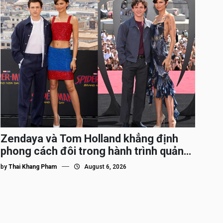
Zendaya và Tom Holland khẳng định
phong cách đôi trong hành trình quảng
bá Spider-Man
by
Thai Khang Pham
August 6, 2026