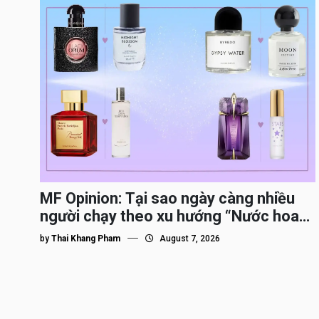
MF Opinion: Tại sao ngày càng nhiều
người chạy theo xu hướng “Nước hoa
Dupe”?
by
Thai Khang Pham
August 7, 2026