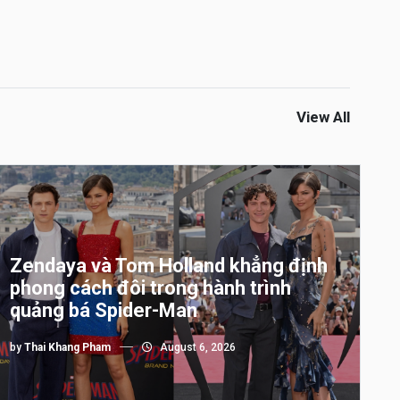
View All
Zendaya và Tom Holland khẳng định
phong cách đôi trong hành trình
quảng bá Spider-Man
by
Thai Khang Pham
August 6, 2026