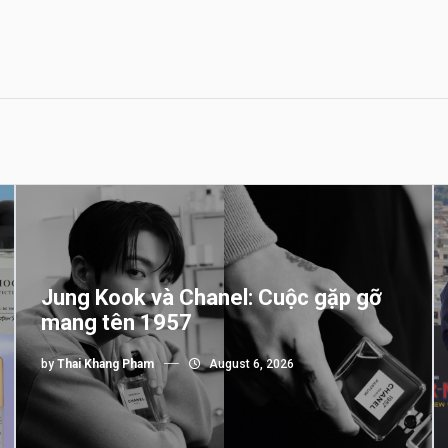
Jung Kook và Chanel: Cuộc gặp gỡ
mang tên 1957
by
Thai Khang Pham
August 6, 2026