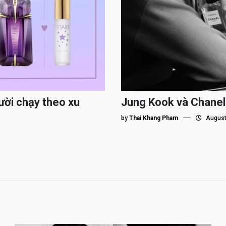
ười chạy theo xu
Jung Kook và Chanel
by
Thai Khang Pham
August