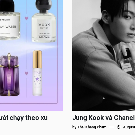
ười chạy theo xu
Jung Kook và Chanel
by
Thai Khang Pham
August