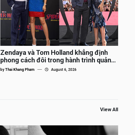
Zendaya và Tom Holland khẳng định
phong cách đôi trong hành trình quảng
bá Spider-Man
by
Thai Khang Pham
August 6, 2026
View All