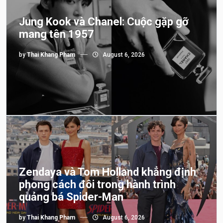
Jung Kook và Chanel: Cuộc gặp gỡ
mang tên 1957
by
Thai Khang Pham
August 6, 2026
Zendaya và Tom Holland khẳng định
phong cách đôi trong hành trình
quảng bá Spider-Man
by
Thai Khang Pham
August 6, 2026