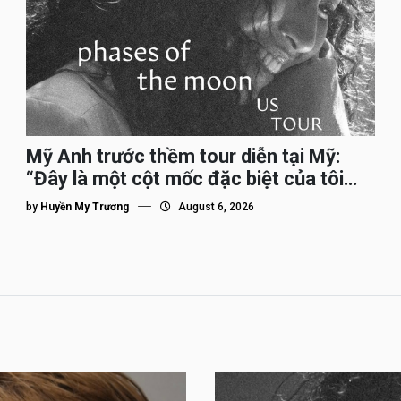
Mỹ Anh trước thềm tour diễn tại Mỹ:
“Đây là một cột mốc đặc biệt của tôi
trên hành trình đi quốc tế”
by
Huyền My Trương
August 6, 2026