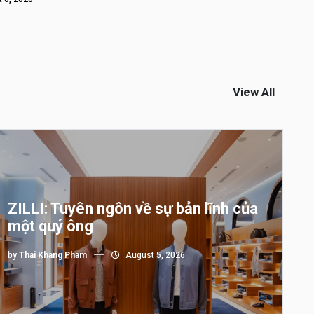
View All
ZILLI: Tuyên ngôn về sự bản lĩnh của
một quý ông
by
Thai Khang Pham
August 5, 2026