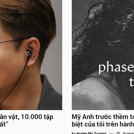
hân vật, 10.000 tập
Mỹ Anh trước thềm to
ất”
biệt của tôi trên hành
by
Huyền My Trương
August