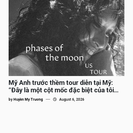
Mỹ Anh trước thềm tour diễn tại Mỹ:
“Đây là một cột mốc đặc biệt của tôi
trên hành trình đi quốc tế”
by
Huyền My Trương
August 6, 2026