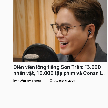
Diễn viên lồng tiếng Sơn Trần: “3.000
nhân vật, 10.000 tập phim và Conan là
nhân vật gắn bó lâu nhất”
by
Huyền My Trương
August 6, 2026