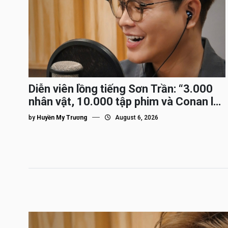
Diễn viên lồng tiếng Sơn Trần: “3.000
nhân vật, 10.000 tập phim và Conan là
nhân vật gắn bó lâu nhất”
by
Huyền My Trương
August 6, 2026