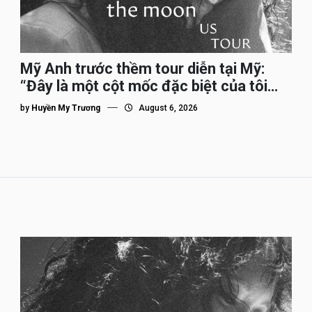
Mỹ Anh trước thềm tour diễn tại Mỹ:
“Đây là một cột mốc đặc biệt của tôi
trên hành trình đi quốc tế”
by
Huyền My Trương
August 6, 2026