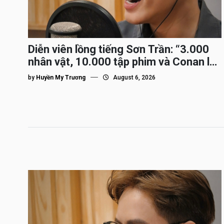
Diễn viên lồng tiếng Sơn Trần: “3.000
nhân vật, 10.000 tập phim và Conan là
nhân vật gắn bó lâu nhất”
by
Huyền My Trương
August 6, 2026