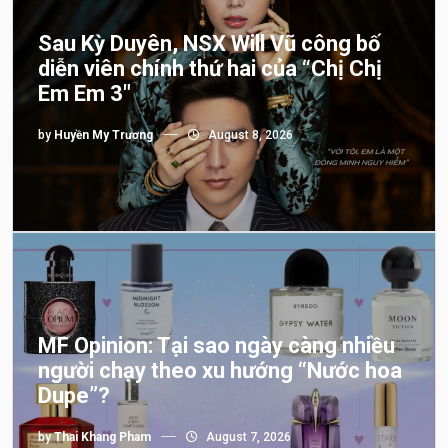
Sau Kỳ Duyên, NSX Will Vũ công bố
diễn viên chính thứ hai của “Chị Chị
Em Em 3″
by
Huyền My Trương
August 8, 2026
MF Opinion: Tại sao ngày càng nhiều
người chạy theo xu hướng “Nước hoa
Dupe”?
by
Thai Khang Pham
August 7, 2026