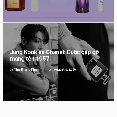
Jung Kook và Chanel: Cuộc gặp gỡ
mang tên 1957
by
Thai Khang Pham
August 6, 2026