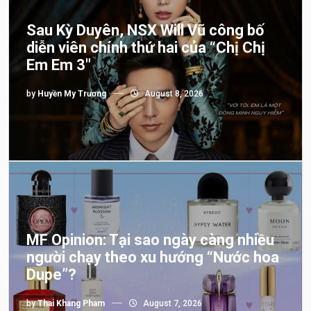
Sau Kỳ Duyên, NSX Will Vũ công bố
diễn viên chính thứ hai của “Chị Chị
Em Em 3″
by
Huyền My Trương
August 8, 2026
MF Opinion: Tại sao ngày càng nhiều
người chạy theo xu hướng “Nước hoa
Dupe”?
by
Thai Khang Pham
August 7, 2026