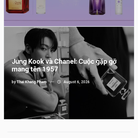
Jung Kook và Chanel: Cuộc gặp gỡ
mang tên 1957
by
Thai Khang Pham
August 6, 2026