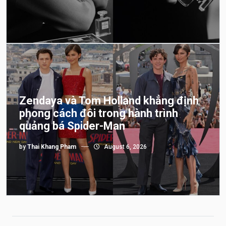
Zendaya và Tom Holland khẳng định
phong cách đôi trong hành trình
quảng bá Spider-Man
by
Thai Khang Pham
August 6, 2026