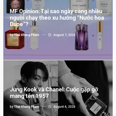
MF Opinion: Tại sao ngày càng nhiều
người chạy theo xu hướng “Nước hoa
Dupe”?
by
Thai Khang Pham
August 7, 2026
Jung Kook và Chanel: Cuộc gặp gỡ
mang tên 1957
by
Thai Khang Pham
August 6, 2026