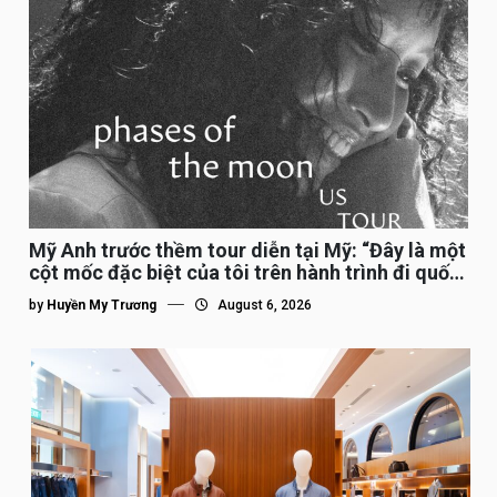
Mỹ Anh trước thềm tour diễn tại Mỹ: “Đây là một
cột mốc đặc biệt của tôi trên hành trình đi quốc
tế”
by
Huyền My Trương
August 6, 2026