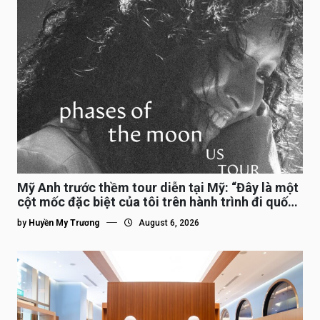
Mỹ Anh trước thềm tour diễn tại Mỹ: “Đây là một
cột mốc đặc biệt của tôi trên hành trình đi quốc
tế”
by
Huyền My Trương
August 6, 2026