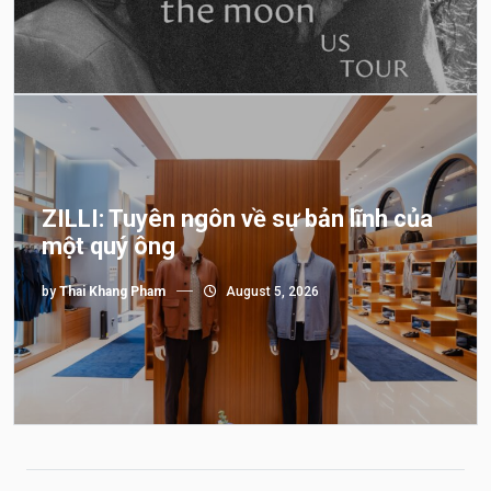
ZILLI: Tuyên ngôn về sự bản lĩnh của
một quý ông
by
Thai Khang Pham
August 5, 2026