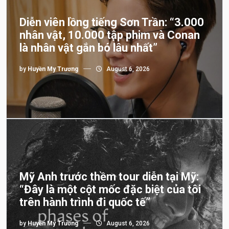
Diễn viên lồng tiếng Sơn Trần: “3.000
nhân vật, 10.000 tập phim và Conan
là nhân vật gắn bó lâu nhất”
by
Huyền My Trương
August 6, 2026
Mỹ Anh trước thềm tour diễn tại Mỹ:
“Đây là một cột mốc đặc biệt của tôi
trên hành trình đi quốc tế”
by
Huyền My Trương
August 6, 2026