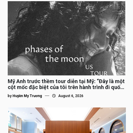
Mỹ Anh trước thềm tour diễn tại Mỹ: “Đây là một
cột mốc đặc biệt của tôi trên hành trình đi quốc
tế”
by
Huyền My Trương
August 6, 2026