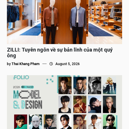
ZILLI: Tuyên ngôn về sự bản lĩnh của một quý
ông
by
Thai Khang Pham
August 5, 2026