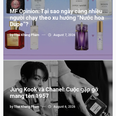
MF Opinion: Tại sao ngày càng nhiều
người chạy theo xu hướng “Nước hoa
Dupe”?
by
Thai Khang Pham
August 7, 2026
Jung Kook và Chanel: Cuộc gặp gỡ
mang tên 1957
by
Thai Khang Pham
August 6, 2026