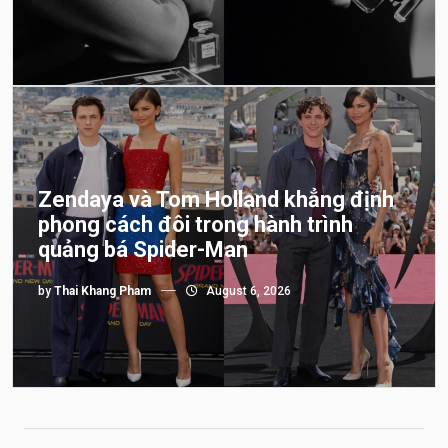
Zendaya và Tom Holland khẳng định
phong cách đôi trong hành trình
quảng bá Spider-Man
by
Thai Khang Pham
August 6, 2026