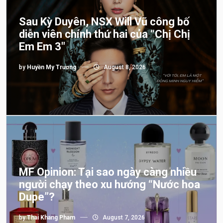
Sau Kỳ Duyên, NSX Will Vũ công bố
diễn viên chính thứ hai của “Chị Chị
Em Em 3″
by
Huyền My Trương
August 8, 2026
MF Opinion: Tại sao ngày càng nhiều
người chạy theo xu hướng “Nước hoa
Dupe”?
by
Thai Khang Pham
August 7, 2026