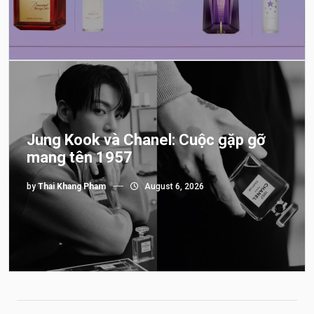
Jung Kook và Chanel: Cuộc gặp gỡ
mang tên 1957
by
Thai Khang Pham
August 6, 2026