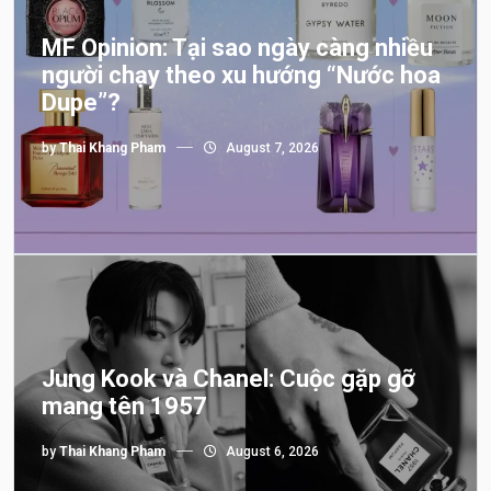
MF Opinion: Tại sao ngày càng nhiều
người chạy theo xu hướng “Nước hoa
Dupe”?
by
Thai Khang Pham
August 7, 2026
Jung Kook và Chanel: Cuộc gặp gỡ
mang tên 1957
by
Thai Khang Pham
August 6, 2026