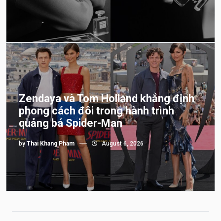
Zendaya và Tom Holland khẳng định
phong cách đôi trong hành trình
quảng bá Spider-Man
by
Thai Khang Pham
August 6, 2026