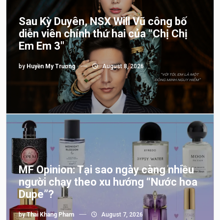
Sau Kỳ Duyên, NSX Will Vũ công bố
diễn viên chính thứ hai của “Chị Chị
Em Em 3″
by
Huyền My Trương
August 8, 2026
MF Opinion: Tại sao ngày càng nhiều
người chạy theo xu hướng “Nước hoa
Dupe”?
by
Thai Khang Pham
August 7, 2026