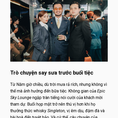
Trò chuyện say sưa trước buổi tiệc
Từ Năm giờ chiều, dù trời mưa rả rích, nhưng không vì
thế mà ảnh hưởng đến bữa tiệc. Không gian của
Epic
Sky Lounge
ngập tràn tiếng nói cười của khách mời
tham dự. Buổi họp mặt trở nên thú vị hơn khi họ
thưởng thức whisky
Singleton,
vị êm dịu, đậm đà và
hài hoà đến tuyệt hảo. Và cứ thế, câu chuyện của