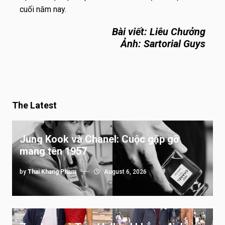
cuối năm nay.
Bài viết: Liêu Chưởng
Ảnh: Sartorial Guys
The Latest
Jung Kook và Chanel: Cuộc gặp gỡ
mang tên 1957
by
Thai Khang Pham
August 6, 2026