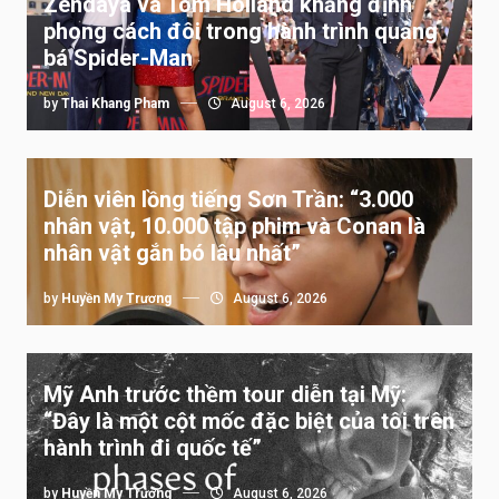
Zendaya và Tom Holland khẳng định
phong cách đôi trong hành trình quảng
bá Spider-Man
by
Thai Khang Pham
August 6, 2026
Diễn viên lồng tiếng Sơn Trần: “3.000
nhân vật, 10.000 tập phim và Conan là
nhân vật gắn bó lâu nhất”
by
Huyền My Trương
August 6, 2026
Mỹ Anh trước thềm tour diễn tại Mỹ:
“Đây là một cột mốc đặc biệt của tôi trên
hành trình đi quốc tế”
by
Huyền My Trương
August 6, 2026