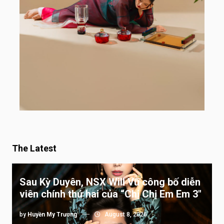
The Latest
Sau Kỳ Duyên, NSX Will Vũ công bố diễn
viên chính thứ hai của “Chị Chị Em Em 3″
by
Huyền My Trương
August 8, 2026