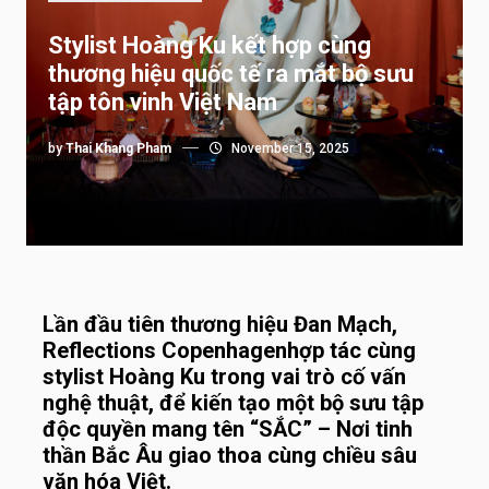
Stylist Hoàng Ku kết hợp cùng
thương hiệu quốc tế ra mắt bộ sưu
tập tôn vinh Việt Nam
by
Thai Khang Pham
November 15, 2025
Lần đầu tiên thương hiệu Đan Mạch,
Reflections Copenhagen
hợp tác cùng
stylist Hoàng Ku trong vai trò cố vấn
nghệ thuật, để kiến tạo một bộ sưu tập
độc quyền mang tên “SẮC” – Nơi tinh
thần Bắc Âu giao thoa cùng chiều sâu
văn hóa Việt.