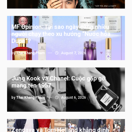
MF Opinion: Tại sao ngày càng nhiều
người chạy theo xu hướng “Nước hoa
Dupe”?
by
Thai Khang Pham
August 7, 2026
Jung Kook và Chanel: Cuộc gặp gỡ
mang tên 1957
by
Thai Khang Pham
August 6, 2026
Zendaya và Tom Holland khẳng định