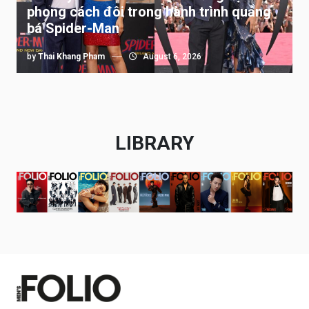
phong cách đôi trong hành trình quảng
bá Spider-Man
by
Thai Khang Pham
August 6, 2026
LIBRARY