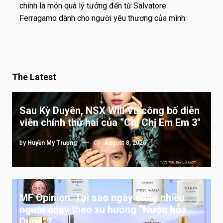
chính là món quà lý tưởng đến từ Salvatore
Ferragamo dành cho người yêu thương của mình.
The Latest
Sau Kỳ Duyên, NSX Will Vũ công bố diễn
viên chính thứ hai của “Chị Chị Em Em 3″
by
Huyền My Trương
August 8, 2026
MF Opinion: Tại sao ngày càng nhiều
người chạy theo xu hướng “Nước hoa
Dupe”?