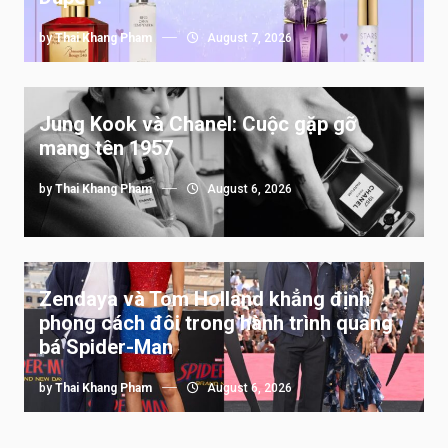
by
Thai Khang Pham
August 7, 2026
Jung Kook và Chanel: Cuộc gặp gỡ
mang tên 1957
by
Thai Khang Pham
August 6, 2026
Zendaya và Tom Holland khẳng định
phong cách đôi trong hành trình quảng
bá Spider-Man
by
Thai Khang Pham
August 6, 2026