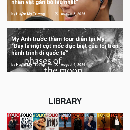
nhân vật gắn bó lâu nhất”
by
Huyền My Trương
August 6, 2026
Mỹ Anh trước thềm tour diễn tại Mỹ:
“Đây là một cột mốc đặc biệt của tôi trên
hành trình đi quốc tế”
by
Huyền My Trương
August 6, 2026
LIBRARY