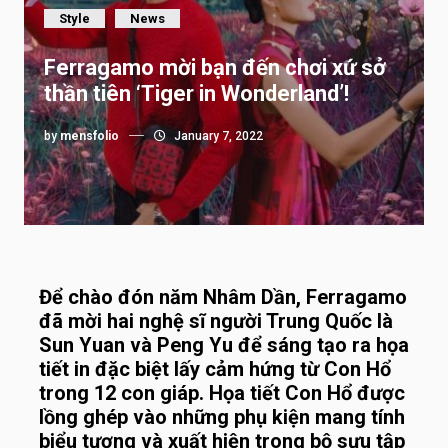
Style
News
Ferragamo mời bạn đến chơi xứ sở
thần tiên ‘Tiger in Wonderland’!
by
mensfolio
January 7, 2022
Để chào đón năm Nhâm Dần, Ferragamo
đã mời hai nghệ sĩ người Trung Quốc là
Sun Yuan và Peng Yu để sáng tạo ra họa
tiết in đặc biệt lấy cảm hứng từ Con Hổ
trong 12 con giáp. Họa tiết Con Hổ được
lồng ghép vào những phụ kiện mang tính
biểu tượng và xuất hiện trong bộ sưu tập