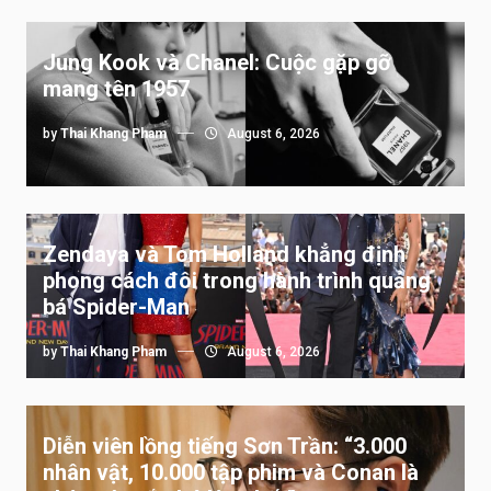
Jung Kook và Chanel: Cuộc gặp gỡ
mang tên 1957
by
Thai Khang Pham
August 6, 2026
Zendaya và Tom Holland khẳng định
phong cách đôi trong hành trình quảng
bá Spider-Man
by
Thai Khang Pham
August 6, 2026
Diễn viên lồng tiếng Sơn Trần: “3.000
nhân vật, 10.000 tập phim và Conan là