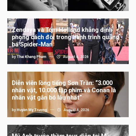
Zendaya và Tom Holland khẳng định
phong cách đôi trong hành trình quảng
bá Spider-Man
by
Thai Khang Pham
August 6, 2026
Diễn viên lồng tiếng Sơn Trần: “3.000
nhân vật, 10.000 tập phim và Conan là
nhân vật gắn bó lâu nhất”
by
Huyền My Trương
August 6, 2026