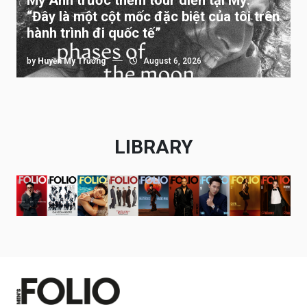
Mỹ Anh trước thềm tour diễn tại Mỹ:
“Đây là một cột mốc đặc biệt của tôi trên
hành trình đi quốc tế”
by
Huyền My Trương
August 6, 2026
LIBRARY