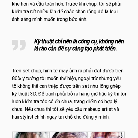
khe hơn và cầu toàn hơn. Trước khi chụp, tôi sẽ phải
kiểm tra rất nhiều lần để chắc chắn rằng đó là loại
ánh sáng mình muốn trong bức ảnh.
Kỹ thuật chỉ nên là công cụ, không nên
là rào cản để sự sáng tạo phát triển.
Trên set chụp, hình từ máy ảnh ra phải đạt được trên
80% ý tưởng tôi muốn thể hiện, ngoại trừ những yếu
tố không thể can thiệp được trên set như lồng ghép
kỹ thuật 3D. Để tránh phải bỏ ra hàng giờ hậu kỳ thì tôi
luôn kiểm tra tóc có ổn chưa, trang điểm có hợp lý
chưa. Nếu chưa thì tôi sẽ yêu cầu makeup artist và
hairstylist chỉnh ngay tại chỗ cho đúng ý mình.