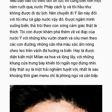
Nếu bạn nào có theo dõi tin tức thì cũng biết hơn một
năm rưỡi qua, nước Pháp cách ly và tôi hầu như
không được đi du lịch. Nên chuyến đi Ý lần này đối
với tôi như cá gặp nước vậy đó. Được ngâm mình
xuống biển, thả trôi theo con sóng cảm giác thật là
thích. Tôi còn được khám phá thêm về vẻ đẹp của
nước Ý với những khu vườn chanh và oliu men theo
các con đường, những căn nhà màu sắc ấm nóng
cheo leo trên vách đá hướng ra biển. Hay là được
diện kiến một Milan xa hoa và lộng lẫy, với những
khung cửa trưng bày khiến tôi ngẩn ngơ đứng nhìn.
Đây thật sự là một trải nghiệm tuyệt vời, nhất là sau
khoảng thời gian menu chỉ là phòng ngủ và căn bếp.