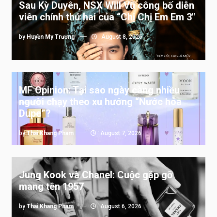
Sau Kỳ Duyên, NSX Will Vũ công bố diễn
viên chính thứ hai của “Chị Chị Em Em 3″
by
Huyền My Trương
August 8, 2026
MF Opinion: Tại sao ngày càng nhiều
người chạy theo xu hướng “Nước hoa
Dupe”?
by
Thai Khang Pham
August 7, 2026
Jung Kook và Chanel: Cuộc gặp gỡ
mang tên 1957
by
Thai Khang Pham
August 6, 2026