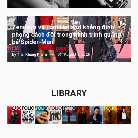
Zendaya và Tom Holland khẳng định
phong cách đôi trong hành trình quảng
bá Spider-Man
by
Thai Khang Pham
August 6, 2026
LIBRARY