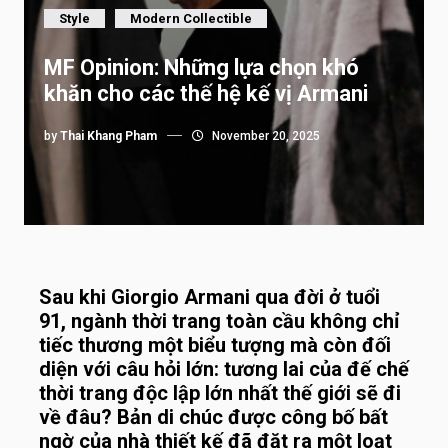
Style
Modern Collectible
MF Opinion: Những lựa chọn khó
khăn cho các thế hệ kế vị Armani
by
Thai Khang Pham
November 20, 2025
Sau khi Giorgio Armani qua đời ở tuổi
91, ngành thời trang toàn cầu không chỉ
tiếc thương một biểu tượng mà còn đối
diện với câu hỏi lớn: tương lai của đế chế
thời trang độc lập lớn nhất thế giới sẽ đi
về đâu? Bản di chúc được công bố bất
ngờ của nhà thiết kế đã đặt ra một loạt