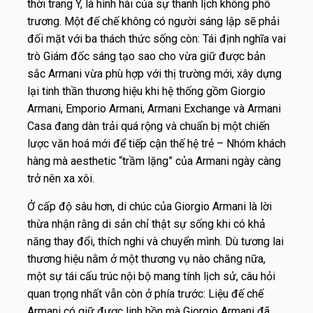
thời trang Ý, là hình hài của sự thanh lịch không phô
trương. Một đế chế không có người sáng lập sẽ phải
đối mặt với ba thách thức sống còn: Tái định nghĩa vai
trò Giám đốc sáng tạo sao cho vừa giữ được bản
sắc Armani vừa phù hợp với thị trường mới, xây dựng
lại tinh thần thương hiệu khi hệ thống gồm Giorgio
Armani, Emporio Armani, Armani Exchange và Armani
Casa đang dàn trải quá rộng và chuẩn bị một chiến
lược văn hoá mới để tiếp cận thế hệ trẻ – Nhóm khách
hàng mà aesthetic “trầm lặng” của Armani ngày càng
trở nên xa xôi.
Ở cấp độ sâu hơn, di chúc của Giorgio Armani là lời
thừa nhận rằng di sản chỉ thật sự sống khi có khả
năng thay đổi, thích nghi và chuyển mình. Dù tương lai
thương hiệu nằm ở một thương vụ nào chăng nữa,
một sự tái cấu trúc nội bộ mang tính lịch sử, câu hỏi
quan trọng nhất vẫn còn ở phía trước: Liệu đế chế
Armani có giữ được linh hồn mà Giorgio Armani đã