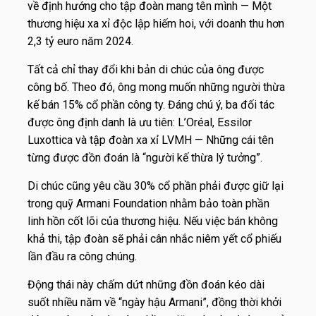
về định hướng cho tập đoàn mang tên mình — Một
thương hiệu xa xỉ độc lập hiếm hoi, với doanh thu hơn
2,3 tỷ euro năm 2024.
Tất cả chỉ thay đổi khi bản di chúc của ông được
công bố. Theo đó, ông mong muốn những người thừa
kế bán 15% cổ phần công ty. Đáng chú ý, ba đối tác
được ông định danh là ưu tiên: L’Oréal, Essilor
Luxottica và tập đoàn xa xỉ LVMH — Những cái tên
từng được đồn đoán là “người kế thừa lý tưởng”.
Di chúc cũng yêu cầu 30% cổ phần phải được giữ lại
trong quỹ Armani Foundation nhằm bảo toàn phần
linh hồn cốt lõi của thương hiệu. Nếu việc bán không
khả thi, tập đoàn sẽ phải cân nhắc niêm yết cổ phiếu
lần đầu ra công chúng.
Động thái này chấm dứt những đồn đoán kéo dài
suốt nhiều năm về “ngày hậu Armani”, đồng thời khởi